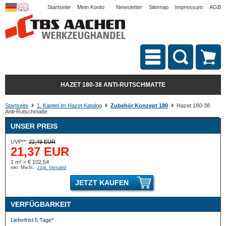
Startseite
Mein Konto
Newsletter
Sitemap
Impressum
AGB
HAZET 180-38 ANTI-RUTSCHMATTE
Startseite
1. Kapitel im Hazet Katalog
Zubehör Konzept 180
Hazet 180-38
Anti-Rutschmatte
UNSER PREIS
UVP**:
22,49 EUR
21,37 EUR
1 m² = € 102,54
inkl. MwSt.
zzgl. Versand
JETZT KAUFEN
VERFÜGBARKEIT
Lieferfrist 5 Tage*