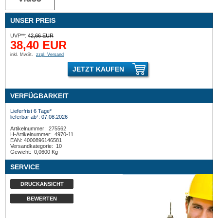
UNSER PREIS
UVP**:
42,66 EUR
38,40 EUR
inkl. MwSt.
zzgl. Versand
JETZT KAUFEN
VERFÜGBARKEIT
Lieferfrist 6 Tage*
lieferbar ab¹: 07.08.2026
Artikelnummer:
275562
H-Artikelnummer:
4970-11
EAN: 4000896146581
Versandkategorie:
10
Gewicht:
0,0600 Kg
SERVICE
DRUCKANSICHT
BEWERTEN