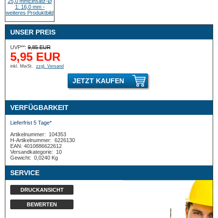
UNSER PREIS
UVP**:
9,85 EUR
5,95 EUR
inkl. MwSt.
zzgl. Versand
JETZT KAUFEN
VERFÜGBARKEIT
Lieferfrist 5 Tage*
Artikelnummer:
104353
H-Artikelnummer:
6226130
EAN: 4010886622612
Versandkategorie:
10
Gewicht:
0,0240 Kg
SERVICE
DRUCKANSICHT
BEWERTEN