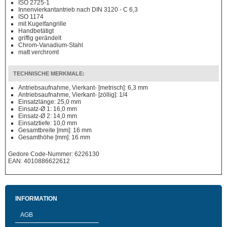
ISO 2725-1
Innenvierkantantrieb nach DIN 3120 - C 6,3
ISO 1174
mit Kugelfangrille
Handbetätigt
griffig gerändelt
Chrom-Vanadium-Stahl
matt verchromt
TECHNISCHE MERKMALE:
Antriebsaufnahme, Vierkant- [metrisch]: 6,3 mm
Antriebsaufnahme, Vierkant- [zöllig]: 1/4
Einsatzlänge: 25,0 mm
Einsatz-Ø 1: 16,0 mm
Einsatz-Ø 2: 14,0 mm
Einsatztiefe: 10,0 mm
Gesamtbreite [mm]: 16 mm
Gesamthöhe [mm]: 16 mm
Gedore Code-Nummer: 6226130
EAN: 4010886622612
INFORMATION
AGB