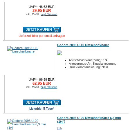
UVP**:
46,62 EUR
29,95 EUR
inkl. MwSt.
zzgl. Versand
JETZT KAUFEN
Lieferzeit bitte per email anfragen
Gedore 2093 U-10 Umschaltknarre
Antriebsvierkant [zöllig]: 1/4
Arretierungs-Art: Kugelarretierung
Druckknopfauslösung: Nein
UVP**:
96,89 EUR
62,95 EUR
inkl. MwSt.
zzgl. Versand
JETZT KAUFEN
Lieferfrist 5 Tage*
Gedore 2093 U-20 Umschaltknarre 6,3 mm
(1/4")