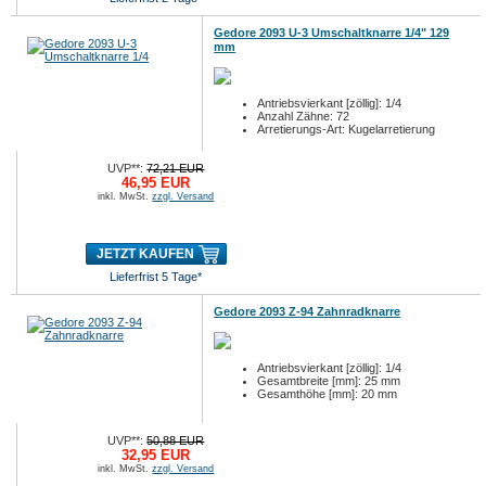
Gedore 2093 U-3 Umschaltknarre 1/4" 129
mm
Antriebsvierkant [zöllig]: 1/4
Anzahl Zähne: 72
Arretierungs-Art: Kugelarretierung
UVP**:
72,21 EUR
46,95 EUR
inkl. MwSt.
zzgl. Versand
JETZT KAUFEN
Lieferfrist 5 Tage*
Gedore 2093 Z-94 Zahnradknarre
Antriebsvierkant [zöllig]: 1/4
Gesamtbreite [mm]: 25 mm
Gesamthöhe [mm]: 20 mm
UVP**:
50,88 EUR
32,95 EUR
inkl. MwSt.
zzgl. Versand