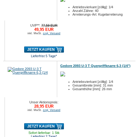
Antriebsvierkant [zöllig]: 1/4
Anzahl Zähne: 40
Arretierungs-Art: Kugelarretierung
UVP**:
77,59 EUR
49,95 EUR
inkl. MwSt.
zzgl. Versand
JETZT KAUFEN
Lieferfrist 5 Tage*
Gedore 2093 U-3 T Quergriffknarre 6,3 (1/4")
Antriebsvierkant [zöllig]: 1/4
Gesamtbreite [mm]: 31 mm
Gesamthöhe [mm]: 26 mm
Unser Aktionspreis:
28,95 EUR
inkl. MwSt.
zzgl. Versand
JETZT KAUFEN
Sofort lieferbar: 1 Stk
Lieferfrist 2 Tage*