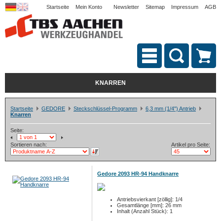
Startseite
Mein Konto
Newsletter
Sitemap
Impressum
AGB
KNARREN
Startseite
GEDORE
Steckschlüssel-Programm
6,3 mm (1/4") Antrieb
Knarren
Seite:
Sortieren nach:
Artikel pro Seite:
Gedore 2093 HR-94 Handknarre
Antriebsvierkant [zöllig]: 1/4
Gesamtlänge [mm]: 26 mm
Inhalt (Anzahl Stück): 1