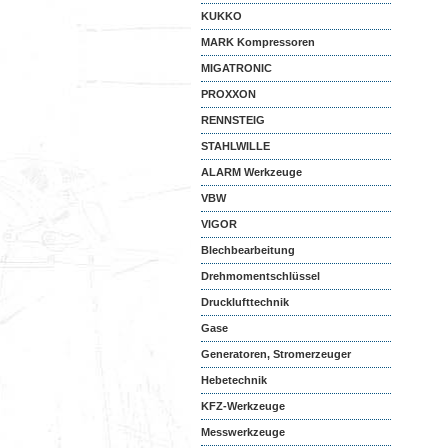
KUKKO
MARK Kompressoren
MIGATRONIC
PROXXON
RENNSTEIG
STAHLWILLE
ALARM Werkzeuge
VBW
VIGOR
Blechbearbeitung
Drehmomentschlüssel
Drucklufttechnik
Gase
Generatoren, Stromerzeuger
Hebetechnik
KFZ-Werkzeuge
Messwerkzeuge