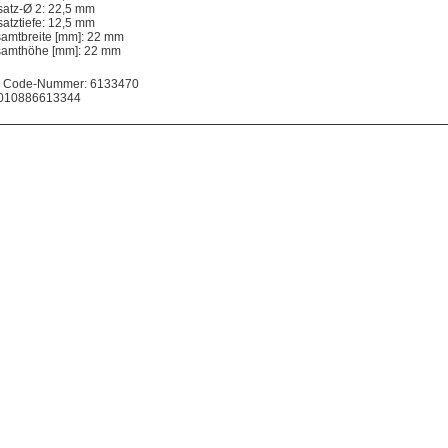
satz-Ø 2: 22,5 mm
satztiefe: 12,5 mm
amtbreite [mm]: 22 mm
amthöhe [mm]: 22 mm
 Code-Nummer: 6133470
010886613344