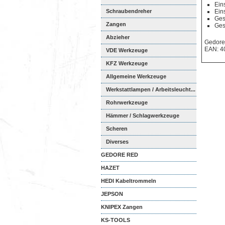
Ein
Schraubendreher
Ein
Ges
Zangen
Ges
Abzieher
Gedore
EAN: 4
VDE Werkzeuge
KFZ Werkzeuge
Allgemeine Werkzeuge
Werkstattlampen / Arbeitsleucht...
Rohrwerkzeuge
Hämmer / Schlagwerkzeuge
Scheren
Diverses
GEDORE RED
HAZET
HEDI Kabeltrommeln
JEPSON
KNIPEX Zangen
KS-TOOLS