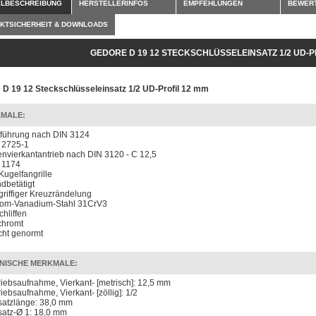
ELBESCHREIBUNG
HERSTELLERINFOS
EMPFEHLUNGEN
BEWER
KTSICHERHEIT & DOWNLOADS
GEDORE D 19 12 STECKSCHLÜSSELEINSATZ 1/2 UD-P
 D 19 12 Steckschlüsseleinsatz 1/2 UD-Profil 12 mm
MALE:
führung nach DIN 3124
 2725-1
envierkantantrieb nach DIN 3120 - C 12,5
 1174
 Kugelfangrille
dbetätigt
 griffiger Kreuzrändelung
om-Vanadium-Stahl 31CrV3
chliffen
chromt
icht genormt
NISCHE MERKMALE:
riebsaufnahme, Vierkant- [metrisch]: 12,5 mm
riebsaufnahme, Vierkant- [zöllig]: 1/2
satzlänge: 38,0 mm
satz-Ø 1: 18,0 mm