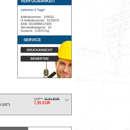
VERFÜGBARKEIT
Lieferfrist 5 Tage*
Artikelnummer:
100552
H-Artikelnummer:
6133470
EAN: 4010886613344
Versandkategorie:
10
Gewicht:
0,0570 Kg
SERVICE
DRUCKANSICHT
BEWERTEN
UVP**:
11,61 EUR
7,95 EUR
 (1/2")