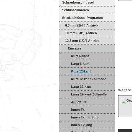
Schraubenschlüssel
Schlüsselknarren
Steckschlüssel-Programm
6,3 mm (1/4") Antrieb
10 mm (3/8") Antrieb
12,5 mm (1/2") Antrieb
Einsätze
Kurz 6-kant
Lang 6-kant
Kurz 12-kant
Kurz 12-kant Zollmaße
Lang 12-kant
Weitere 
Lang 12-kant Zollmaße
Außen Tx
Innen Tx
Innen Tx mit Stift
Innen Tx lang