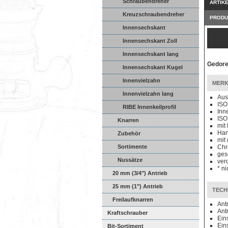
Schraubendreher
ARTIK
Kreuzschraubendreher
PRODU
Innensechskant
Innensechskant Zoll
Innensechskant lang
Gedore
Innensechskant Kugel
Innenvielzahn
MERK
Innenvielzahn lang
Aus
ISO
RIBE Innenkeilprofil
Inn
ISO
Knarren
mit
Han
Zubehör
mit
Sortimente
Chr
ges
Nussätze
ver
* n
20 mm (3/4") Antrieb
25 mm (1") Antrieb
TECH
Freilaufknarren
Ant
Ant
Kraftschrauber
Ein
Ein
Bit-Sortiment