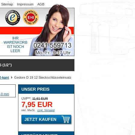
Sitemap
Impressum
AGB
IHR
WARENKORB
IST NOCH
LEER
(1/2")
2-kant
Gedore D 19 12 Steckschlüsseleinsatz
UNSER PREIS
UVP**:
11,61 EUR
7,95 EUR
inkl. MwSt.
zzgl. Versand
JETZT KAUFEN