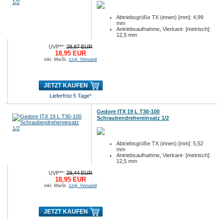
Abtriebsgröße TX (innen) [mm]: 4,99
mm
Antriebsaufnahme, Vierkant- [metrisch]:
12,5 mm
Antriebsaufnahme, Vierkant- [zöllig]: 1/2
UVP**:
28,87 EUR
18,95 EUR
inkl. MwSt.
zzgl. Versand
JETZT KAUFEN
Lieferfrist 5 Tage*
Gedore ITX 19 L T30-100
Schraubendrehereinsatz 1/2
Abtriebsgröße TX (innen) [mm]: 5,52
mm
Antriebsaufnahme, Vierkant- [metrisch]:
12,5 mm
Antriebsaufnahme, Vierkant- [zöllig]: 1/2
UVP**:
29,44 EUR
18,95 EUR
inkl. MwSt.
zzgl. Versand
JETZT KAUFEN