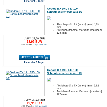
Lieferfrist 5 Tage*
Gedore ITX 19 L T40-100
Schraubendrehereinsatz 1/2
Abtriebsgröße TX (innen) [mm]: 6,65
mm
Antriebsaufnahme, Vierkant- [metrisch]:
12,5 mm
Antriebsaufnahme, Vierkant- [zöllig]: 1/2
UVP**:
29,80 EUR
18,95 EUR
inkl. MwSt.
zzgl. Versand
JETZT KAUFEN
Lieferfrist 5 Tage*
Gedore ITX 19 L T45-100
Schraubendrehereinsatz 1/2
Abtriebsgröße TX (innen) [mm]: 7,82
mm
Antriebsaufnahme, Vierkant- [metrisch]:
12,5 mm
Antriebsaufnahme, Vierkant- [zöllig]: 1/2
UVP**:
30,73 EUR
19,95 EUR
inkl. MwSt.
zzgl. Versand