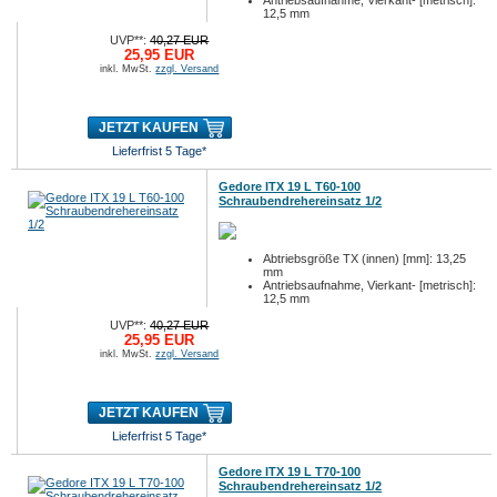
Antriebsaufnahme, Vierkant- [metrisch]:
12,5 mm
Antriebsaufnahme, Vierkant- [zöllig]: 1/...
UVP**:
40,27 EUR
25,95 EUR
inkl. MwSt.
zzgl. Versand
JETZT KAUFEN
Lieferfrist 5 Tage*
Gedore ITX 19 L T60-100
Schraubendrehereinsatz 1/2
Abtriebsgröße TX (innen) [mm]: 13,25
mm
Antriebsaufnahme, Vierkant- [metrisch]:
12,5 mm
Antriebsaufnahme, Vierkant- [zöllig]: 1/...
UVP**:
40,27 EUR
25,95 EUR
inkl. MwSt.
zzgl. Versand
JETZT KAUFEN
Lieferfrist 5 Tage*
Gedore ITX 19 L T70-100
Schraubendrehereinsatz 1/2