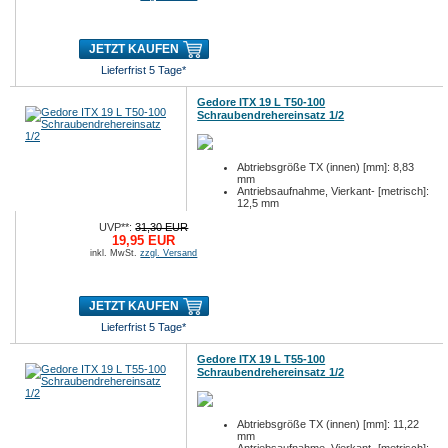
JETZT KAUFEN
Lieferfrist 5 Tage*
Gedore ITX 19 L T50-100
Schraubendrehereinsatz 1/2
Abtriebsgröße TX (innen) [mm]: 8,83
mm
Antriebsaufnahme, Vierkant- [metrisch]:
12,5 mm
Antriebsaufnahme, Vierkant- [zöllig]: 1/2
UVP**:
31,30 EUR
19,95 EUR
inkl. MwSt.
zzgl. Versand
JETZT KAUFEN
Lieferfrist 5 Tage*
Gedore ITX 19 L T55-100
Schraubendrehereinsatz 1/2
Abtriebsgröße TX (innen) [mm]: 11,22
mm