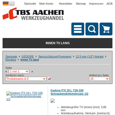
Startseite
Mein Konto
Newsletter
Sitemap
Impressum
AGB
INNEN TX LANG
Startseite
GEDORE
Steckschlüssel-Programm
12,5 mm (1/2") Antrieb
Einsätze
Innen Tx lang
Seite:
Sortieren nach:
Artikel pro Seite:
Gedore ITX 19 L T20-100
Schraubendrehereinsatz 1/2
Abtriebsgröße TX (innen) [mm]: 3,86
mm
Antriebsaufnahme, Vierkant- [metrisch]: