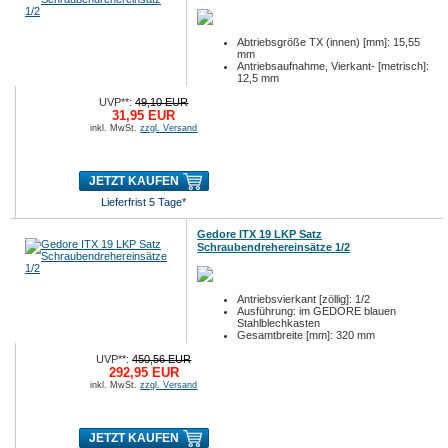
Abtriebsgröße TX (innen) [mm]: 15,55
mm
Antriebsaufnahme, Vierkant- [metrisch]:
12,5 mm
Antriebsaufnahme, Vierkant- [zöllig]: 1/...
UVP**:
49,10 EUR
31,95 EUR
inkl. MwSt.
zzgl. Versand
JETZT KAUFEN
Lieferfrist 5 Tage*
Gedore ITX 19 LKP Satz
Schraubendrehereinsätze 1/2
Antriebsvierkant [zöllig]: 1/2
Ausführung: im GEDORE blauen
Stahlblechkasten
Gesamtbreite [mm]: 320 mm
UVP**:
450,56 EUR
292,95 EUR
inkl. MwSt.
zzgl. Versand
JETZT KAUFEN