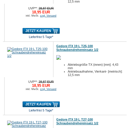
12,5 mm
Antriebsaufnahme, Vierkant- [zöllig]: 1/2
UVP**:
28,87 EUR
18,95 EUR
inkl. MwSt.
zzgl. Versand
JETZT KAUFEN
Lieferfrist 5 Tage*
Gedore ITX 19 L T25-100
Schraubendrehereinsatz 1/2
Abtriebsgröße TX (innen) [mm]: 4,43
mm
Antriebsaufnahme, Vierkant- [metrisch]:
12,5 mm
Antriebsaufnahme, Vierkant- [zöllig]: 1/2
UVP**:
28,87 EUR
18,95 EUR
inkl. MwSt.
zzgl. Versand
JETZT KAUFEN
Lieferfrist 5 Tage*
Gedore ITX 19 L T27-100
Schraubendrehereinsatz 1/2