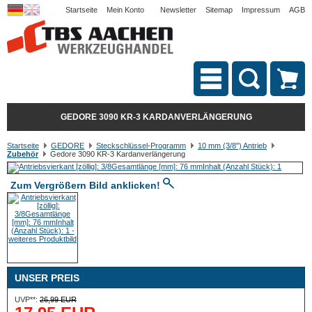
Startseite
Mein Konto
Newsletter
Sitemap
Impressum
AGB
GEDORE 3090 KR-3 KARDANVERLÄNGERUNG
Startseite
GEDORE
Steckschlüssel-Programm
10 mm (3/8") Antrieb
Zubehör
Gedore 3090 KR-3 Kardanverlängerung
Zum Vergrößern Bild anklicken!
UNSER PREIS
UVP**:
26,99 EUR