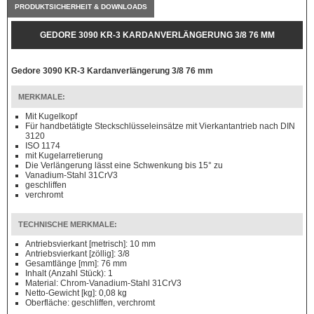
PRODUKTSICHERHEIT & DOWNLOADS
GEDORE 3090 KR-3 KARDANVERLÄNGERUNG 3/8 76 MM
Gedore 3090 KR-3 Kardanverlängerung 3/8 76 mm
MERKMALE:
Mit Kugelkopf
Für handbetätigte Steckschlüsseleinsätze mit Vierkantantrieb nach DIN
3120
ISO 1174
mit Kugelarretierung
Die Verlängerung lässt eine Schwenkung bis 15° zu
Vanadium-Stahl 31CrV3
geschliffen
verchromt
TECHNISCHE MERKMALE:
Antriebsvierkant [metrisch]: 10 mm
Antriebsvierkant [zöllig]: 3/8
Gesamtlänge [mm]: 76 mm
Inhalt (Anzahl Stück): 1
Material: Chrom-Vanadium-Stahl 31CrV3
Netto-Gewicht [kg]: 0,08 kg
Oberfläche: geschliffen, verchromt