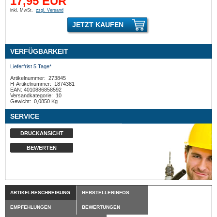
17,95 EUR
inkl. MwSt.
zzgl. Versand
JETZT KAUFEN
VERFÜGBARKEIT
Lieferfrist 5 Tage*
Artikelnummer:
273845
H-Artikelnummer:
1874381
EAN: 4010886858592
Versandkategorie:
10
Gewicht:
0,0850 Kg
SERVICE
DRUCKANSICHT
BEWERTEN
ARTIKELBESCHREIBUNG
HERSTELLERINFOS
EMPFEHLUNGEN
BEWERTUNGEN