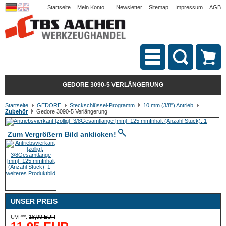
Startseite
Mein Konto
Newsletter
Sitemap
Impressum
AGB
GEDORE 3090-5 VERLÄNGERUNG
Startseite
GEDORE
Steckschlüssel-Programm
10 mm (3/8") Antrieb
Zubehör
Gedore 3090-5 Verlängerung
Zum Vergrößern Bild anklicken!
UNSER PREIS
UVP**:
18,99 EUR