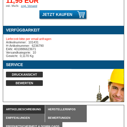
11,95 EUR
inkl. MwSt.
zzgl. Versand
JETZT KAUFEN
VERFÜGBARKEIT
Lieferzeit bitte per email anfragen
Artikelnummer:
101431
H-Artikelnummer:
6236790
EAN: 4010886623671
Versandkategorie:
10
Gewicht:
0,1170 Kg
SERVICE
DRUCKANSICHT
BEWERTEN
ARTIKELBESCHREIBUNG
HERSTELLERINFOS
EMPFEHLUNGEN
BEWERTUNGEN
PRODUKTSICHERHEIT & DOWNLOADS