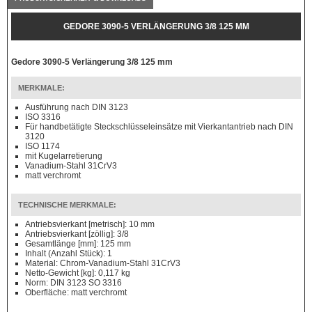
GEDORE 3090-5 VERLÄNGERUNG 3/8 125 MM
Gedore 3090-5 Verlängerung 3/8 125 mm
MERKMALE:
Ausführung nach DIN 3123
ISO 3316
Für handbetätigte Steckschlüsseleinsätze mit Vierkantantrieb nach DIN
3120
ISO 1174
mit Kugelarretierung
Vanadium-Stahl 31CrV3
matt verchromt
TECHNISCHE MERKMALE:
Antriebsvierkant [metrisch]: 10 mm
Antriebsvierkant [zöllig]: 3/8
Gesamtlänge [mm]: 125 mm
Inhalt (Anzahl Stück): 1
Material: Chrom-Vanadium-Stahl 31CrV3
Netto-Gewicht [kg]: 0,117 kg
Norm: DIN 3123 SO 3316
Oberfläche: matt verchromt