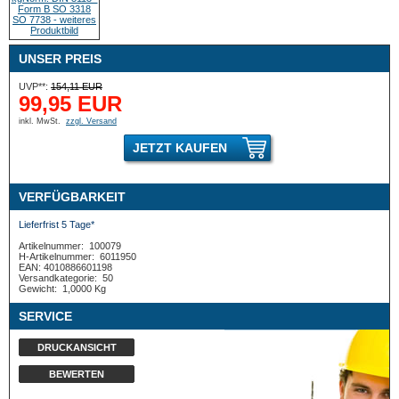
UNSER PREIS
UVP**:
154,11 EUR
99,95 EUR
inkl. MwSt.
zzgl. Versand
JETZT KAUFEN
VERFÜGBARKEIT
Lieferfrist 5 Tage*
Artikelnummer:
100079
H-Artikelnummer:
6011950
EAN: 4010886601198
Versandkategorie:
50
Gewicht:
1,0000 Kg
SERVICE
DRUCKANSICHT
BEWERTEN