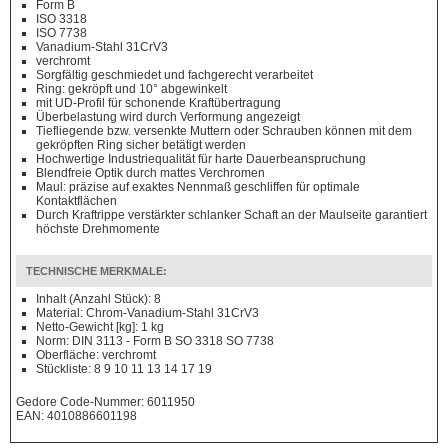
Form B
ISO 3318
ISO 7738
Vanadium-Stahl 31CrV3
verchromt
Sorgfältig geschmiedet und fachgerecht verarbeitet
Ring: gekröpft und 10° abgewinkelt
mit UD-Profil für schonende Kraftübertragung
Überbelastung wird durch Verformung angezeigt
Tiefliegende bzw. versenkte Muttern oder Schrauben können mit dem
gekröpften Ring sicher betätigt werden
Hochwertige Industriequalität für harte Dauerbeanspruchung
Blendfreie Optik durch mattes Verchromen
Maul: präzise auf exaktes Nennmaß geschliffen für optimale
Kontaktflächen
Durch Kraftrippe verstärkter schlanker Schaft an der Maulseite garantiert
höchste Drehmomente
TECHNISCHE MERKMALE:
Inhalt (Anzahl Stück): 8
Material: Chrom-Vanadium-Stahl 31CrV3
Netto-Gewicht [kg]: 1 kg
Norm: DIN 3113 - Form B SO 3318 SO 7738
Oberfläche: verchromt
Stückliste: 8 9 10 11 13 14 17 19
Gedore Code-Nummer: 6011950
EAN: 4010886601198