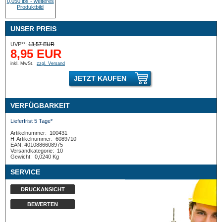
UNSER PREIS
UVP**:
13,57 EUR
8,95 EUR
inkl. MwSt.
zzgl. Versand
JETZT KAUFEN
VERFÜGBARKEIT
Lieferfrist 5 Tage*
Artikelnummer:
100431
H-Artikelnummer:
6089710
EAN: 4010886608975
Versandkategorie:
10
Gewicht:
0,0240 Kg
SERVICE
DRUCKANSICHT
BEWERTEN