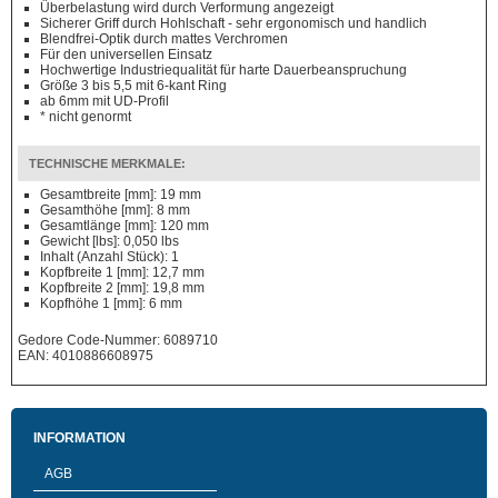
Überbelastung wird durch Verformung angezeigt
Sicherer Griff durch Hohlschaft - sehr ergonomisch und handlich
Blendfrei-Optik durch mattes Verchromen
Für den universellen Einsatz
Hochwertige Industriequalität für harte Dauerbeanspruchung
Größe 3 bis 5,5 mit 6-kant Ring
ab 6mm mit UD-Profil
* nicht genormt
TECHNISCHE MERKMALE:
Gesamtbreite [mm]: 19 mm
Gesamthöhe [mm]: 8 mm
Gesamtlänge [mm]: 120 mm
Gewicht [lbs]: 0,050 lbs
Inhalt (Anzahl Stück): 1
Kopfbreite 1 [mm]: 12,7 mm
Kopfbreite 2 [mm]: 19,8 mm
Kopfhöhe 1 [mm]: 6 mm
Gedore Code-Nummer: 6089710
EAN: 4010886608975
INFORMATION
AGB