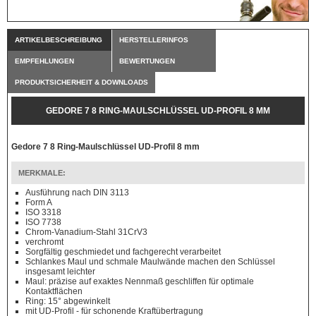
ARTIKELBESCHREIBUNG
HERSTELLERINFOS
EMPFEHLUNGEN
BEWERTUNGEN
PRODUKTSICHERHEIT & DOWNLOADS
GEDORE 7 8 RING-MAULSCHLÜSSEL UD-PROFIL 8 MM
Gedore 7 8 Ring-Maulschlüssel UD-Profil 8 mm
MERKMALE:
Ausführung nach DIN 3113
Form A
ISO 3318
ISO 7738
Chrom-Vanadium-Stahl 31CrV3
verchromt
Sorgfältig geschmiedet und fachgerecht verarbeitet
Schlankes Maul und schmale Maulwände machen den Schlüssel
insgesamt leichter
Maul: präzise auf exaktes Nennmaß geschliffen für optimale
Kontaktflächen
Ring: 15° abgewinkelt
mit UD-Profil - für schonende Kraftübertragung