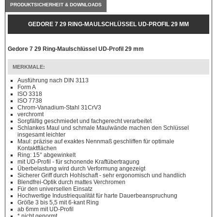
PRODUKTSICHERHEIT & DOWNLOADS
GEDORE 7 29 RING-MAULSCHLÜSSEL UD-PROFIL 29 MM
Gedore 7 29 Ring-Maulschlüssel UD-Profil 29 mm
MERKMALE:
Ausführung nach DIN 3113
Form A
ISO 3318
ISO 7738
Chrom-Vanadium-Stahl 31CrV3
verchromt
Sorgfältig geschmiedet und fachgerecht verarbeitet
Schlankes Maul und schmale Maulwände machen den Schlüssel
insgesamt leichter
Maul: präzise auf exaktes Nennmaß geschliffen für optimale
Kontaktflächen
Ring: 15° abgewinkelt
mit UD-Profil - für schonende Kraftübertragung
Überbelastung wird durch Verformung angezeigt
Sicherer Griff durch Hohlschaft - sehr ergonomisch und handlich
Blendfrei-Optik durch mattes Verchromen
Für den universellen Einsatz
Hochwertige Industriequalität für harte Dauerbeanspruchung
Größe 3 bis 5,5 mit 6-kant Ring
ab 6mm mit UD-Profil
* nicht genormt