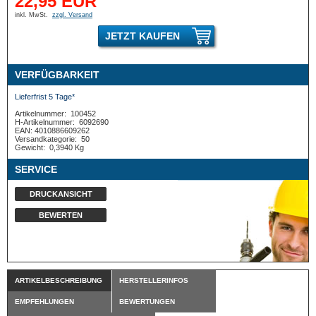
22,95 EUR
inkl. MwSt.
zzgl. Versand
JETZT KAUFEN
VERFÜGBARKEIT
Lieferfrist 5 Tage*
Artikelnummer:
100452
H-Artikelnummer:
6092690
EAN: 4010886609262
Versandkategorie:
50
Gewicht:
0,3940 Kg
SERVICE
DRUCKANSICHT
BEWERTEN
ARTIKELBESCHREIBUNG
HERSTELLERINFOS
EMPFEHLUNGEN
BEWERTUNGEN