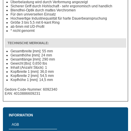
Überbelastung wird durch Verformung angezeigt
Sicherer Griff durch Hohlschaft - sehr ergonomisch und handlich
Blendfrei-Optik durch mattes Verchromen
Für den universellen Einsatz
Hochwertige Industriequalität für harte Dauerbeanspruchung
Größe 3 bis 5,5 mit 6-kant Ring
ab 6mm mit UD-Profil
* nicht genormt
TECHNISCHE MERKMALE:
Gesamtbreite [mm]: 55 mm
Gesamthöhe [mm]: 24 mm
Gesamtlänge [mm]: 290 mm
Gewicht [lbs]: 0,650 lbs
Inhalt (Anzahl Stück): 1
Kopfbreite 1 [mm]: 36,0 mm
Kopfbreite 2 [mm]: 54,5 mm
Kopfhöhe 1 [mm]: 14,5 mm
Gedore Code-Nummer: 6092340
EAN: 4010886609231
INFORMATION
AGB