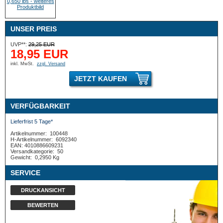
UNSER PREIS
UVP**:
29,25 EUR
18,95 EUR
inkl. MwSt.
zzgl. Versand
JETZT KAUFEN
VERFÜGBARKEIT
Lieferfrist 5 Tage*
Artikelnummer:
100448
H-Artikelnummer:
6092340
EAN: 4010886609231
Versandkategorie:
50
Gewicht:
0,2950 Kg
SERVICE
DRUCKANSICHT
BEWERTEN