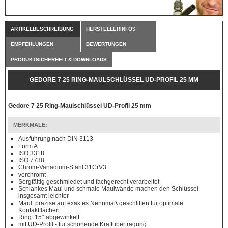
ARTIKELBESCHREIBUNG
HERSTELLERINFOS
EMPFEHLUNGEN
BEWERTUNGEN
PRODUKTSICHERHEIT & DOWNLOADS
GEDORE 7 25 RING-MAULSCHLÜSSEL UD-PROFIL 25 MM
Gedore 7 25 Ring-Maulschlüssel UD-Profil 25 mm
MERKMALE:
Ausführung nach DIN 3113
Form A
ISO 3318
ISO 7738
Chrom-Vanadium-Stahl 31CrV3
verchromt
Sorgfältig geschmiedet und fachgerecht verarbeitet
Schlankes Maul und schmale Maulwände machen den Schlüssel
insgesamt leichter
Maul: präzise auf exaktes Nennmaß geschliffen für optimale
Kontaktflächen
Ring: 15° abgewinkelt
mit UD-Profil - für schonende Kraftübertragung