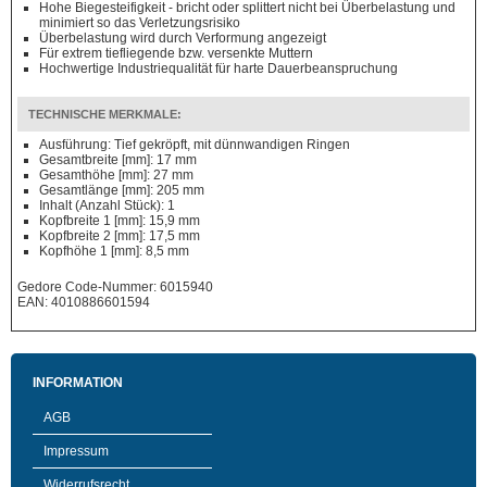
Hohe Biegesteifigkeit - bricht oder splittert nicht bei Überbelastung und
minimiert so das Verletzungsrisiko
Überbelastung wird durch Verformung angezeigt
Für extrem tiefliegende bzw. versenkte Muttern
Hochwertige Industriequalität für harte Dauerbeanspruchung
TECHNISCHE MERKMALE:
Ausführung: Tief gekröpft, mit dünnwandigen Ringen
Gesamtbreite [mm]: 17 mm
Gesamthöhe [mm]: 27 mm
Gesamtlänge [mm]: 205 mm
Inhalt (Anzahl Stück): 1
Kopfbreite 1 [mm]: 15,9 mm
Kopfbreite 2 [mm]: 17,5 mm
Kopfhöhe 1 [mm]: 8,5 mm
Gedore Code-Nummer: 6015940
EAN: 4010886601594
INFORMATION
AGB
Impressum
Widerrufsrecht