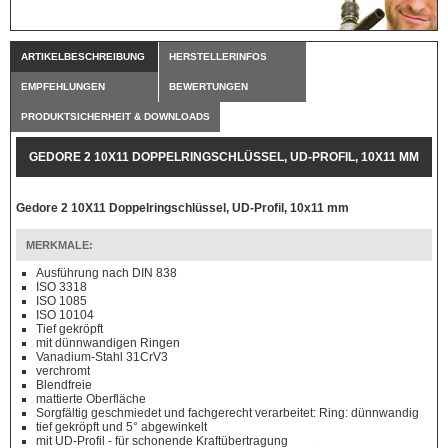
ARTIKELBESCHREIBUNG
HERSTELLERINFOS
EMPFEHLUNGEN
BEWERTUNGEN
PRODUKTSICHERHEIT & DOWNLOADS
GEDORE 2 10X11 DOPPELRINGSCHLÜSSEL, UD-PROFIL, 10X11 MM
Gedore 2 10X11 Doppelringschlüssel, UD-Profil, 10x11 mm
MERKMALE:
Ausführung nach DIN 838
ISO 3318
ISO 1085
ISO 10104
Tief gekröpft
mit dünnwandigen Ringen
Vanadium-Stahl 31CrV3
verchromt
Blendfreie
mattierte Oberfläche
Sorgfältig geschmiedet und fachgerecht verarbeitet: Ring: dünnwandig
tief gekröpft und 5° abgewinkelt
mit UD-Profil - für schonende Kraftübertragung