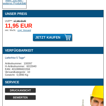
UNSER PREIS
UVP**:
17,95 EUR
11,95 EUR
inkl. MwSt.
zzgl. Versand
JETZT KAUFEN
VERFÜGBARKEIT
Lieferfrist 5 Tage*
Artikelnummer:
100097
H-Artikelnummer:
6015940
EAN: 4010886601594
Versandkategorie:
10
Gewicht:
0,0890 Kg
SERVICE
DRUCKANSICHT
BEWERTEN