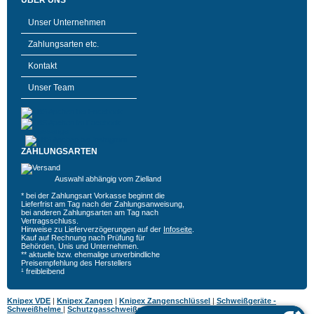
ÜBER UNS
Unser Unternehmen
Zahlungsarten etc.
Kontakt
Unser Team
ZAHLUNGSARTEN
Auswahl abhängig vom Zielland
* bei der Zahlungsart Vorkasse beginnt die
Lieferfrist am Tag nach der Zahlungsanweisung,
bei anderen Zahlungsarten am Tag nach
Vertragsschluss.
Hinweise zu Lieferverzögerungen auf der
Infoseite
.
Kauf auf Rechnung nach Prüfung für
Behörden, Unis und Unternehmen.
** aktuelle bzw. ehemalige unverbindliche
Preisempfehlung des Herstellers
¹ freibleibend
Knipex VDE
|
Knipex Zangen
|
Knipex Zangenschlüssel
|
Schweißgeräte -
Schweißhelme
|
Schutzgasschweißgeräte
|
MIG MAG Schweißgeräte
|
Hazet