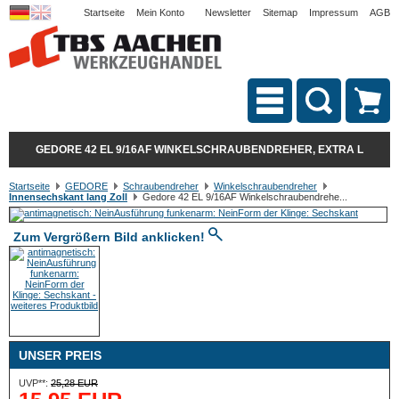
Startseite
Mein Konto
Newsletter
Sitemap
Impressum
AGB
GEDORE 42 EL 9/16AF WINKELSCHRAUBENDREHER, EXTRA L
Startseite
GEDORE
Schraubendreher
Winkelschraubendreher
Innensechskant lang Zoll
Gedore 42 EL 9/16AF Winkelschraubendrehe...
Zum Vergrößern Bild anklicken!
UNSER PREIS
UVP**:
25,28 EUR