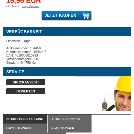
15,95 EUR
inkl. MwSt.
zzgl. Versand
JETZT KAUFEN
VERFÜGBARKEIT
Lieferfrist 5 Tage*
Artikelnummer:
104458
H-Artikelnummer:
1543407
EAN: 4010886815793
Versandkategorie:
50
Gewicht:
0,4750 Kg
SERVICE
DRUCKANSICHT
BEWERTEN
ARTIKELBESCHREIBUNG
HERSTELLERINFOS
EMPFEHLUNGEN
BEWERTUNGEN