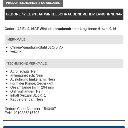
PRODUKTSICHERHEIT & DOWNLOADS
GEDORE 42 EL 9/16AF WINKELSCHRAUBENDREHER LANG, INNEN-6-
KANT 9/16
Gedore 42 EL 9/16AF Winkelschraubendreher lang, Innen-6-kant 9/16
MERKMALE:
Chrom-Vanadium-Stahl 61CrSiV5
verzinkt
TECHNISCHE MERKMALE:
Abrollschutz: Nein
antimagnetisch: Nein
Ausführung funkenarm: Nein
Form der Klinge: Sechskant
Gesamtlänge [mm]: 294 mm
Griff vorhanden: Nein
Inhalt (Anzahl Stück): 1
Kappe drehbar: Nein
Gedore Code-Nummer: 1543407
EAN: 4010886815793