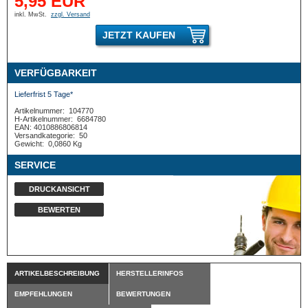
5,95 EUR
inkl. MwSt.
zzgl. Versand
JETZT KAUFEN
VERFÜGBARKEIT
Lieferfrist 5 Tage*
Artikelnummer:
104770
H-Artikelnummer:
6684780
EAN: 4010886806814
Versandkategorie:
50
Gewicht:
0,0860 Kg
SERVICE
DRUCKANSICHT
BEWERTEN
ARTIKELBESCHREIBUNG
HERSTELLERINFOS
EMPFEHLUNGEN
BEWERTUNGEN