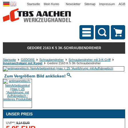
Startseite
Mein Konto
Newsletter
Sitemap
Impressum
AGB
GEDORE 2163 K 5 3K-SCHRAUBENDREHER
Startseite
GEDORE
Schraubendreher
Schraubendreher mit 3-K-Griff
Innensechskant mit Kugel
Gedore 2163 K 5 3K-Schraubendreher
Zum Vergrößern Bild anklicken!
UNSER PREIS
UVP**:
9,14 EUR