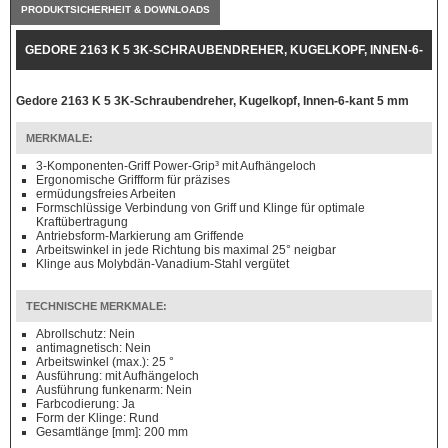
PRODUKTSICHERHEIT & DOWNLOADS
GEDORE 2163 K 5 3K-SCHRAUBENDREHER, KUGELKOPF, INNEN-6-
KANT 5 MM
Gedore 2163 K 5 3K-Schraubendreher, Kugelkopf, Innen-6-kant 5 mm
MERKMALE:
3-Komponenten-Griff Power-Grip³ mit Aufhängeloch
Ergonomische Griffform für präzises
ermüdungsfreies Arbeiten
Formschlüssige Verbindung von Griff und Klinge für optimale
Kraftübertragung
Antriebsform-Markierung am Griffende
Arbeitswinkel in jede Richtung bis maximal 25° neigbar
Klinge aus Molybdän-Vanadium-Stahl vergütet
TECHNISCHE MERKMALE:
Abrollschutz: Nein
antimagnetisch: Nein
Arbeitswinkel (max.): 25 °
Ausführung: mit Aufhängeloch
Ausführung funkenarm: Nein
Farbcodierung: Ja
Form der Klinge: Rund
Gesamtlänge [mm]: 200 mm