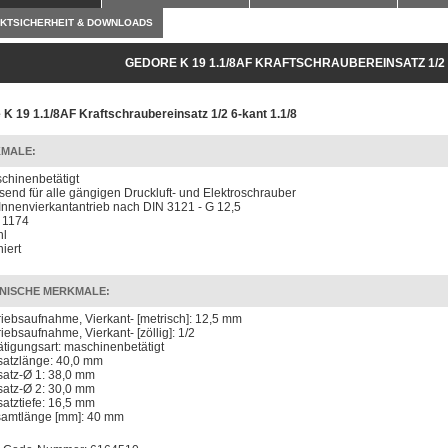
KTSICHERHEIT & DOWNLOADS
GEDORE K 19 1.1/8AF KRAFTSCHRAUBEREINSATZ 1/2 6
K 19 1.1/8AF Kraftschraubereinsatz 1/2 6-kant 1.1/8
MALE:
chinenbetätigt
send für alle gängigen Druckluft- und Elektroschrauber
 Innenvierkantantrieb nach DIN 3121 - G 12,5
 1174
hl
iert
NISCHE MERKMALE:
riebsaufnahme, Vierkant- [metrisch]: 12,5 mm
riebsaufnahme, Vierkant- [zöllig]: 1/2
ätigungsart: maschinenbetätigt
satzlänge: 40,0 mm
satz-Ø 1: 38,0 mm
satz-Ø 2: 30,0 mm
satztiefe: 16,5 mm
amtlänge [mm]: 40 mm