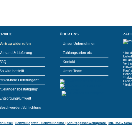
ERVICE
ÜBER UNS
ZAH
Vertrag widerrufen
Unser Unternehmen
Versand & Lieferung
Zahlungsarten etc.
* bei 
Liefe
bei a
FAQ
Kontakt
Vertr
Hinwe
Kauf 
So wird bestellt
Unser Team
Behör
** akt
"Mwst-freie Lieferungen"
Preis
¹ frei
"Gelangensbestätigung"
Entsorgung/Umwelt
Beschwerden/Schlichtung
chlüssel
|
Schweißgeräte - Schweißhelme
|
Schutzgasschweißgeräte
|
MIG MAG Schw