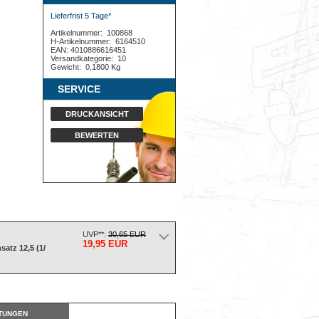
Lieferfrist 5 Tage*
Artikelnummer:
100868
H-Artikelnummer:
6164510
EAN: 4010886616451
Versandkategorie:
10
Gewicht:
0,1800 Kg
SERVICE
DRUCKANSICHT
BEWERTEN
UVP**:
30,65 EUR
19,95 EUR
atz 12,5 (1/
TUNGEN