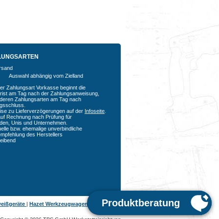
LUNGSARTEN
Auswahl abhängig vom Zielland
der Zahlungsart Vorkasse beginnt die
rfrist am Tag nach der Zahlungsanweisung,
nderen Zahlungsarten am Tag nach
agsschluss.
ise zu Lieferverzögerungen auf der
Infoseite
.
auf Rechnung nach Prüfung für
den, Unis und Unternehmen.
uelle bzw. ehemalige unverbindliche
empfehlung des Herstellers
bleibend
eißgeräte
|
Hazet Werkzeugwagen
|