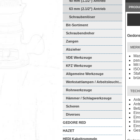
40 mm (1.1/2") Antrieb
PRODU
63 mm (2.1/2") Antrieb
Schraubenlöser
Bit-Sortiment
Schraubendreher
Gedore 
Zangen
MERK
Abzieher
Mas
VDE Werkzeuge
pas
Mit
KFZ Werkzeuge
ISO
Sta
Allgemeine Werkzeuge
brün
Werkstattlampen / Arbeitsleucht...
Rohrwerkzeuge
TECH
Hämmer / Schlagwerkzeuge
Ant
Ant
Scheren
Bet
Ein
Diverses
Ein
Ein
GEDORE RED
Ein
Ges
HAZET
HEDI Kabeltrommeln