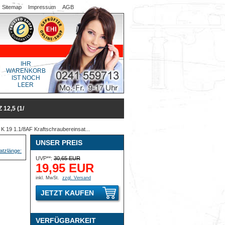
Sitemap
Impressum
AGB
IHR
WARENKORB
IST NOCH
LEER
2,5 (1/
 19 1.1/8AF Kraftschraubereinsat...
UNSER PREIS
UVP**:
30,65 EUR
19,95 EUR
inkl. MwSt.
zzgl. Versand
JETZT KAUFEN
VERFÜGBARKEIT