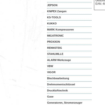
Gedore
EAN: 4
JEPSON
KNIPEX Zangen
KS-TOOLS
KUKKO
MARK Kompressoren
MIGATRONIC
PROXXON
RENNSTEIG
STAHLWILLE
ALARM Werkzeuge
VBW
VIGOR
Blechbearbeitung
Drehmomentschlüssel
Drucklufttechnik
Gase
Generatoren, Stromerzeuger