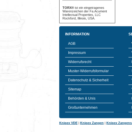
TORX®
ist ein eingetragenes
Warenzeichen der Fa.Acument
Intellectual Properties, LLC
Rockford, Illinois, USA.
INFORMATION
S
AGB
Impressum
Widerrufsrecht
Muster-Widerrufsformular
Datenschutz & Sicherheit
Sitemap
Behörden & Unis
Großunternehmen
Knipex VDE
|
Knipex Zangen
|
Knipex Zangens