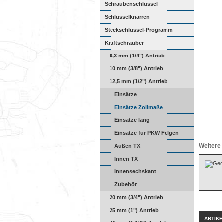
Schraubenschlüssel
Schlüsselknarren
Steckschlüssel-Programm
Kraftschrauber
6,3 mm (1/4") Antrieb
10 mm (3/8") Antrieb
12,5 mm (1/2") Antrieb
Einsätze
Einsätze Zollmaße
Einsätze lang
Einsätze für PKW Felgen
Weitere 
Außen TX
Innen TX
Innensechskant
Zubehör
20 mm (3/4") Antrieb
25 mm (1") Antrieb
ARTIK