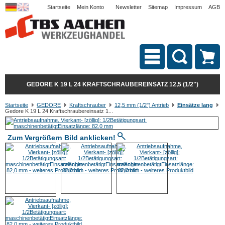
Startseite
Mein Konto
Newsletter
Sitemap
Impressum
AGB
GEDORE K 19 L 24 KRAFTSCHRAUBEREINSATZ 12,5 (1/2")
Startseite
GEDORE
Kraftschrauber
12,5 mm (1/2") Antrieb
Einsätze lang
Gedore K 19 L 24 Kraftschraubereinsatz 1...
Zum Vergrößern Bild anklicken!