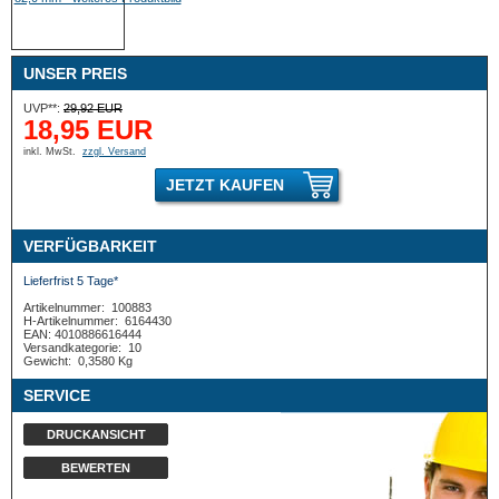
UNSER PREIS
UVP**:
29,92 EUR
18,95 EUR
inkl. MwSt.
zzgl. Versand
JETZT KAUFEN
VERFÜGBARKEIT
Lieferfrist 5 Tage*
Artikelnummer:
100883
H-Artikelnummer:
6164430
EAN: 4010886616444
Versandkategorie:
10
Gewicht:
0,3580 Kg
SERVICE
DRUCKANSICHT
BEWERTEN