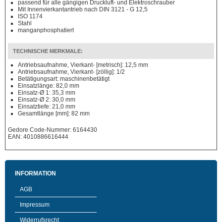
passend für alle gängigen Druckluft- und Elektroschrauber
Mit Innenvierkantantrieb nach DIN 3121 - G 12,5
ISO 1174
Stahl
manganphosphatiert
TECHNISCHE MERKMALE:
Antriebsaufnahme, Vierkant- [metrisch]: 12,5 mm
Antriebsaufnahme, Vierkant- [zöllig]: 1/2
Betätigungsart: maschinenbetätigt
Einsatzlänge: 82,0 mm
Einsatz-Ø 1: 35,3 mm
Einsatz-Ø 2: 30,0 mm
Einsatztiefe: 21,0 mm
Gesamtlänge [mm]: 82 mm
Gedore Code-Nummer: 6164430
EAN: 4010886616444
INFORMATION
AGB
Impressum
Widerrufsrecht