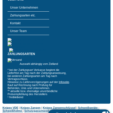
Unser Unternehmen
Zahlungsarten etc.
Kontakt
Unser Team
ZAHLUNGSARTEN
Auswahl abhängig vom Zielland
* bei der Zahlungsart Vorkasse beginnt die
Lieferfrist am Tag nach der Zahlungsanweisung,
bei anderen Zahlungsarten am Tag nach
Vertragsschluss.
Hinweise zu Lieferverzögerungen auf der
Infoseite
.
Kauf auf Rechnung nach Prüfung für
Behörden, Unis und Unternehmen.
** aktuelle bzw. ehemalige unverbindliche
Preisempfehlung des Herstellers
¹ freibleibend
Knipex VDE
|
Knipex Zangen
|
Knipex Zangenschlüssel
|
Schweißgeräte -
Schweißhelme
|
Schutzgasschweißgeräte
|
MIG MAG Schweißgeräte
|
Hazet