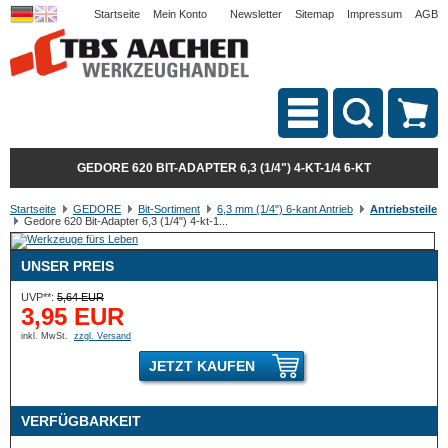
Startseite
Mein Konto
Newsletter
Sitemap
Impressum
AGB
GEDORE 620 BIT-ADAPTER 6,3 (1/4") 4-KT-1/4 6-KT
Startseite
GEDORE
Bit-Sortiment
6,3 mm (1/4") 6-kant Antrieb
Antriebsteile
Gedore 620 Bit-Adapter 6,3 (1/4") 4-kt-1...
UNSER PREIS
UVP**:
5,64 EUR
3,95 EUR
inkl. MwSt.
zzgl. Versand
JETZT KAUFEN
VERFÜGBARKEIT