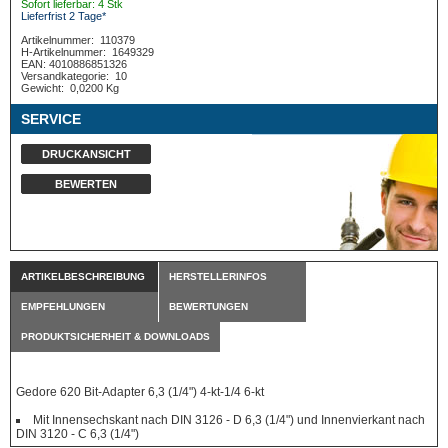
Sofort lieferbar: 4 Stk
Lieferfrist 2 Tage*
Artikelnummer:
110379
H-Artikelnummer:
1649329
EAN: 4010886851326
Versandkategorie:
10
Gewicht:
0,0200 Kg
SERVICE
DRUCKANSICHT
BEWERTEN
ARTIKELBESCHREIBUNG
HERSTELLERINFOS
EMPFEHLUNGEN
BEWERTUNGEN
PRODUKTSICHERHEIT & DOWNLOADS
Gedore 620 Bit-Adapter 6,3 (1/4") 4-kt-1/4 6-kt
Mit Innensechskant nach DIN 3126 - D 6,3 (1/4") und Innenvierkant nach
DIN 3120 - C 6,3 (1/4")