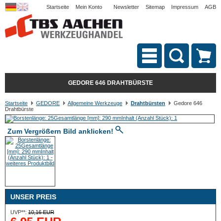
Startseite
Mein Konto
Newsletter
Sitemap
Impressum
AGB
GEDORE 646 DRAHTBÜRSTE
Startseite
GEDORE
Allgemeine Werkzeuge
Drahtbürsten
Gedore 646
Drahtbürste
Zum Vergrößern Bild anklicken!
UNSER PREIS
UVP**:
10,16 EUR