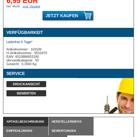
6,95 EUR
inkl. MwSt.
zzgl. Versand
JETZT KAUFEN
VERFÜGBARKEIT
Lieferfrist 5 Tage*
Artikelnummer:
103100
H-Artikelnummer:
6531870
EAN: 4010886653180
Versandkategorie:
50
Gewicht:
0,1560 Kg
SERVICE
DRUCKANSICHT
BEWERTEN
ARTIKELBESCHREIBUNG
HERSTELLERINFOS
EMPFEHLUNGEN
BEWERTUNGEN