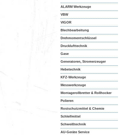
ALARM Werkzeuge
VBW
VIGOR
Blechbearbeitung
Drehmomentschlüssel
Drucklufttechnik
Gase
Generatoren, Stromerzeuger
Hebetechnik
KFZ-Werkzeuge
Messwerkzeuge
Montagerollbretter & Rollhocker
Polieren
Rostschutzmittel & Chemie
Schleifmittel
Schweißtechnik
AU-Geräte Service