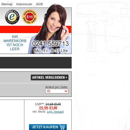
Sitemap
Impressum
AGB
IHR
WARENKORB
IST NOCH
LEER
Artikel pro Seite:
UVP**:
24,68 EUR
15,95 EUR
inkl. MwSt.
zzgl. Versand
JETZT KAUFEN