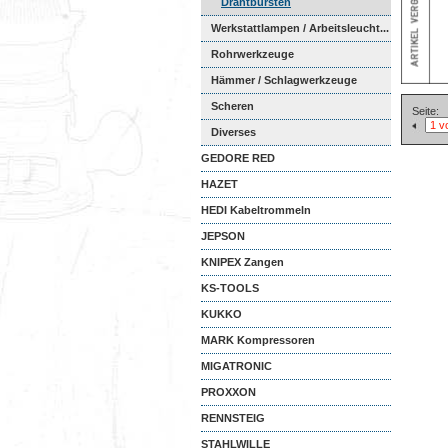
Drahtbürsten
Werkstattlampen / Arbeitsleucht...
Rohrwerkzeuge
Hämmer / Schlagwerkzeuge
Scheren
Seite:
Diverses
GEDORE RED
HAZET
HEDI Kabeltrommeln
JEPSON
KNIPEX Zangen
KS-TOOLS
KUKKO
MARK Kompressoren
MIGATRONIC
PROXXON
RENNSTEIG
STAHLWILLE