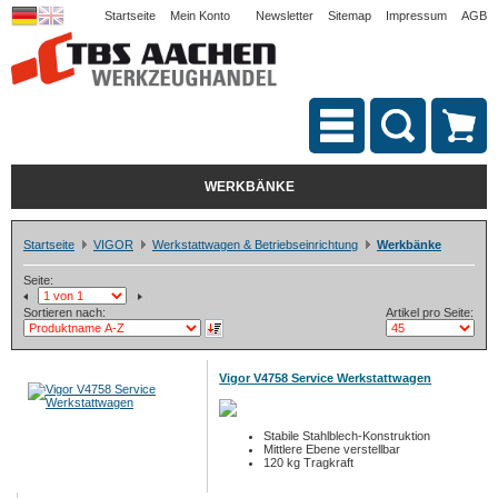
Startseite
Mein Konto
Newsletter
Sitemap
Impressum
AGB
WERKBÄNKE
Startseite
VIGOR
Werkstattwagen & Betriebseinrichtung
Werkbänke
Seite:
Sortieren nach:
Artikel pro Seite:
Vigor V4758 Service Werkstattwagen
Stabile Stahlblech-Konstruktion
Mittlere Ebene verstellbar
120 kg Tragkraft