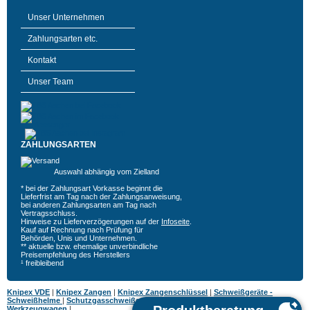
Unser Unternehmen
Zahlungsarten etc.
Kontakt
Unser Team
ZAHLUNGSARTEN
Auswahl abhängig vom Zielland
* bei der Zahlungsart Vorkasse beginnt die
Lieferfrist am Tag nach der Zahlungsanweisung,
bei anderen Zahlungsarten am Tag nach
Vertragsschluss.
Hinweise zu Lieferverzögerungen auf der
Infoseite
.
Kauf auf Rechnung nach Prüfung für
Behörden, Unis und Unternehmen.
** aktuelle bzw. ehemalige unverbindliche
Preisempfehlung des Herstellers
¹ freibleibend
Knipex VDE
|
Knipex Zangen
|
Knipex Zangenschlüssel
|
Schweißgeräte -
Schweißhelme
|
Schutzgasschweißgeräte
|
MIG MAG Schweißgeräte
|
Hazet
Werkzeugwagen
|