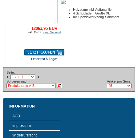
Holzplatte inkl. Auffangrille
4 Schubladen, Größe XL
mit Spezialwerkzeug-Sortiment
12063,95 EUR
inkl. MwSt.
zzgl. Versand
JETZT KAUFEN
Lieferfrist 5 Tage*
Seite:
Sortieren nach:
Artikel pro Seite:
INFORMATION
AGB
Impressum
Widerrufsrecht