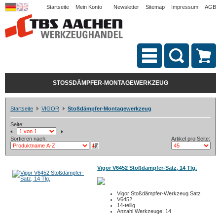
Startseite
Mein Konto
Newsletter
Sitemap
Impressum
AGB
STOSSDÄMPFER-MONTAGEWERKZEUG
Startseite
VIGOR
Stoßdämpfer-Montagewerkzeug
Seite:
Sortieren nach:
Artikel pro Seite:
Vigor V6452 Stoßdämpfer-Satz, 14 Tlg.
Vigor Stoßdämpfer-Werkzeug Satz
V6452
14-teilig
Anzahl Werkzeuge: 14