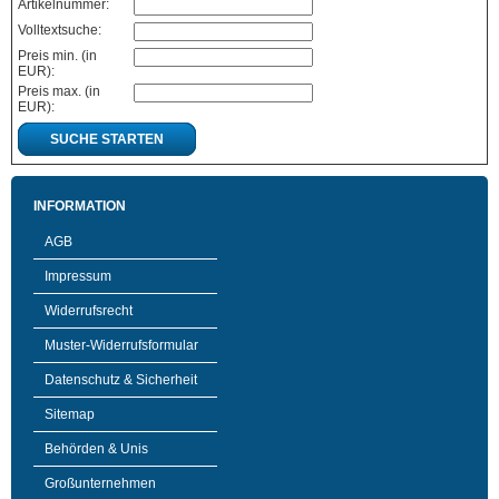
Artikelnummer:
Volltextsuche:
Preis min. (in
EUR):
Preis max. (in
EUR):
SUCHE STARTEN
INFORMATION
AGB
Impressum
Widerrufsrecht
Muster-Widerrufsformular
Datenschutz & Sicherheit
Sitemap
Behörden & Unis
Großunternehmen