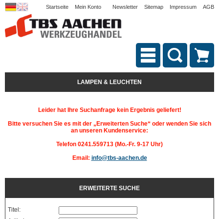
Startseite
Mein Konto
Newsletter
Sitemap
Impressum
AGB
LAMPEN & LEUCHTEN
Leider hat Ihre Suchanfrage kein Ergebnis geliefert!
Bitte versuchen Sie es mit der „Erweiterten Suche“ oder wenden Sie sich
an unseren Kundenservice:
Telefon 0241.559713 (Mo.-Fr. 9-17 Uhr)
Email:
info@tbs-aachen.de
ERWEITERTE SUCHE
Titel: