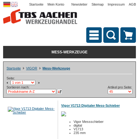
Startseite
Mein Konto
Newsletter
Sitemap
Impressum
AGB
MESS-WERKZEUGE
Startseite
VIGOR
Mess-Werkzeuge
Seite:
Sortieren nach:
Artikel pro Seite:
Vigor V1713 Digitaler Mess-Schieber
Vigor Messschieber
digital
V1713
235 mm