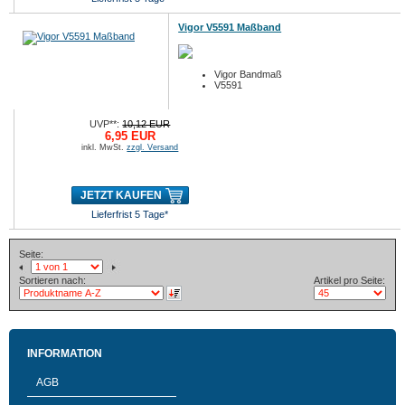
Vigor V5591 Maßband
Vigor Bandmaß
V5591
UVP**:
10,12 EUR
6,95 EUR
inkl. MwSt.
zzgl. Versand
JETZT KAUFEN
Lieferfrist 5 Tage*
Seite:
Sortieren nach:
Artikel pro Seite:
INFORMATION
AGB