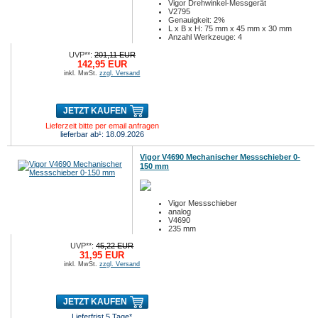
Vigor Drehwinkel-Messgerät
V2795
Genauigkeit: 2%
L x B x H: 75 mm x 45 mm x 30 mm
Anzahl Werkzeuge: 4
UVP**:
201,11 EUR
142,95 EUR
inkl. MwSt.
zzgl. Versand
JETZT KAUFEN
Lieferzeit bitte per email anfragen
lieferbar ab¹: 18.09.2026
Vigor V4690 Mechanischer Messschieber 0-
150 mm
Vigor Messschieber
analog
V4690
235 mm
UVP**:
45,22 EUR
31,95 EUR
inkl. MwSt.
zzgl. Versand
JETZT KAUFEN
Lieferfrist 5 Tage*