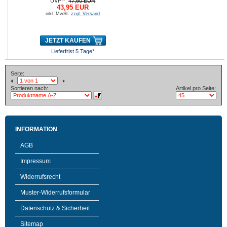
UVP**:
47,60 EUR
43,95 EUR
inkl. MwSt.
zzgl. Versand
JETZT KAUFEN
Lieferfrist 5 Tage*
Seite:
Sortieren nach:
Artikel pro Seite:
INFORMATION
AGB
Impressum
Widerrufsrecht
Muster-Widerrufsformular
Datenschutz & Sicherheit
Sitemap