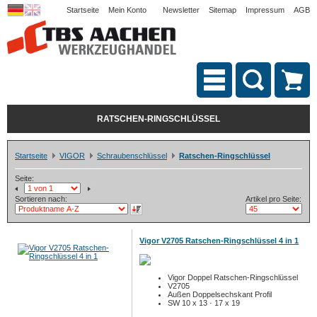
Startseite
Mein Konto
Newsletter
Sitemap
Impressum
AGB
RATSCHEN-RINGSCHLÜSSEL
Startseite
VIGOR
Schraubenschlüssel
Ratschen-Ringschlüssel
Seite:
Sortieren nach:
Artikel pro Seite:
Vigor V2705 Ratschen-Ringschlüssel 4 in 1
Vigor Doppel Ratschen-Ringschlüssel
V2705
Außen Doppelsechskant Profil
SW 10 x 13 · 17 x 19