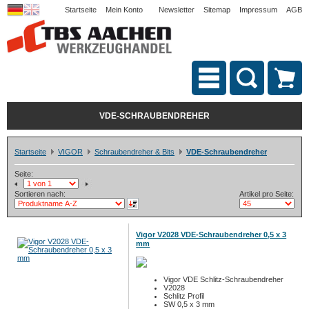
Startseite
Mein Konto
Newsletter
Sitemap
Impressum
AGB
VDE-SCHRAUBENDREHER
Startseite
VIGOR
Schraubendreher & Bits
VDE-Schraubendreher
Seite:
Sortieren nach:
Artikel pro Seite:
Vigor V2028 VDE-Schraubendreher 0,5 x 3
mm
Vigor VDE Schlitz-Schraubendreher
V2028
Schlitz Profil
SW 0,5 x 3 mm