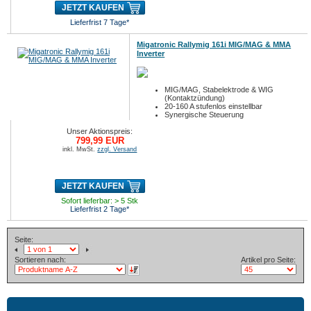
JETZT KAUFEN
Lieferfrist 7 Tage*
Migatronic Rallymig 161i MIG/MAG & MMA
Inverter
MIG/MAG, Stabelektrode & WIG
(Kontaktzündung)
20-160 A stufenlos einstellbar
Synergische Steuerung
Unser Aktionspreis:
799,99 EUR
inkl. MwSt.
zzgl. Versand
JETZT KAUFEN
Sofort lieferbar: > 5 Stk
Lieferfrist 2 Tage*
Seite:
Sortieren nach:
Artikel pro Seite: