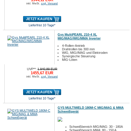
inkl. MwSt.
zzgl. Versand
JETZT KAUFEN
Lieferfrist 10 Tage*
Gys MultiPEARL 210-4 XL
MIG/MAG/WIG/MMA Inverter
4-Rollen-Antrieb
Drahtrollen bis 300 mm
WIG, MIG//MAG und Elektroden
Synergische Steuerung
MIG-Löten
UVP**:
1.940,89 EUR
1455,67 EUR
inkl. MwSt.
zzgl. Versand
JETZT KAUFEN
Lieferfrist 10 Tage*
GYS MULTIWELD 180M-C MIG/MAG & MMA
Schweißgerät
Schweißbereich MIG/MAG: 30 - 180A
Schweißbereich MMA: 80 - 150 A