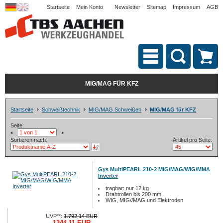
Startseite
Mein Konto
Newsletter
Sitemap
Impressum
AGB
MIG/MAG FÜR KFZ
Startseite
Schweißtechnik
MIG/MAG Schweißen
MIG/MAG für KFZ
Seite:
Sortieren nach:
Artikel pro Seite:
Gys MultiPEARL 210-2 MIG/MAG/WIG/MMA
Inverter
tragbar: nur 12 kg
Drahtrollen bis 200 mm
WIG, MIG//MAG und Elektroden
UVP**:
1.792,14 EUR
1344,11 EUR