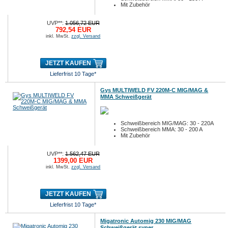
Mit Zubehör
UVP**:
1.056,72 EUR
792,54 EUR
inkl. MwSt.
zzgl. Versand
JETZT KAUFEN
Lieferfrist 10 Tage*
Gys MULTIWELD FV 220M-C MIG/MAG &
MMA Schweißgerät
Schweißbereich MIG/MAG: 30 - 220A
Schweißbereich MMA: 30 - 200 A
Mit Zubehör
UVP**:
1.562,47 EUR
1399,00 EUR
inkl. MwSt.
zzgl. Versand
JETZT KAUFEN
Lieferfrist 10 Tage*
Migatronic Automig 230 MIG/MAG
Schweißgerät syner.