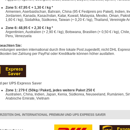
Zone 5: 47,95 € + 1,30 € / kg *
Armenien, Aserbaidschan, Bahrain, China (95 € Festpreis pro Paket), Indien, Indo
Jordanien, Kanada, Kasachstan, Katar, Kuwait, Malaysia, Mexiko, Oman, Pakist
1,60 € / kg), Südafrika, Südkorea, Taiwan (+ 0,20 € / kg), Thailand, Vereinigte A
Zone 6: 48,95 € + 2,30 € / kg *
Argentinien, Australien (+ 2,90 € / kg), Botswana, Brasilien (+ 0,50 € / kg), Chi
Peru, Venezuela
 beachten Sie:
dungen werden international durch Ihre lokale Post zugestellt, nicht DHL Express
kosten bei Zahlung per PayPal oder Kreditkarte können höher ausfallen.
d per UPS Express Saver
Zone 1: 279 € (50kg / Paket), jedes weitere Paket 250 €
Australien, China, Indien, Japan, Kenia, Südkorea, Neuseeland, Rumänien, Sin
Arabische Emirate, Vietnam
ERZEITEN DHL INTERNATIONAL PREMIUM UND UPS EXPRESS SAVER