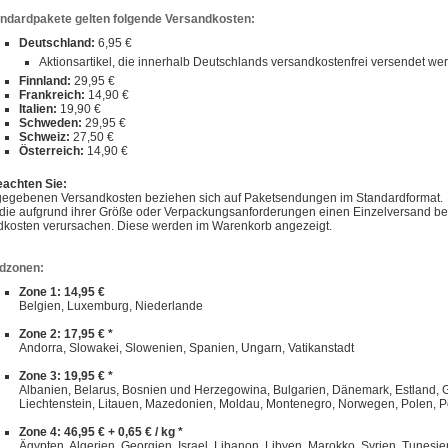
andardpakete gelten folgende Versandkosten:
Deutschland:
6,95 €
Aktionsartikel, die innerhalb Deutschlands versandkostenfrei versendet w
Finnland:
29,95 €
Frankreich:
14,90 €
Italien:
19,90 €
Schweden:
29,95 €
Schweiz:
27,50 €
Österreich:
14,90 €
eachten Sie:
gegebenen Versandkosten beziehen sich auf Paketsendungen im Standardformat.
, die aufgrund ihrer Größe oder Verpackungsanforderungen einen Einzelversand 
dkosten verursachen. Diese werden im Warenkorb angezeigt.
dzonen:
Zone 1: 14,95 €
Belgien, Luxemburg, Niederlande
Zone 2: 17,95 € *
Andorra, Slowakei, Slowenien, Spanien, Ungarn, Vatikanstadt
Zone 3: 19,95 € *
Albanien, Belarus, Bosnien und Herzegowina, Bulgarien, Dänemark, Estland, Gibra
Liechtenstein, Litauen, Mazedonien, Moldau, Montenegro, Norwegen, Polen, P
Zone 4: 46,95 € + 0,65 € / kg *
Ägypten, Algerien, Georgien, Israel, Libanon, Libyen, Marokko, Syrien, Tunesie