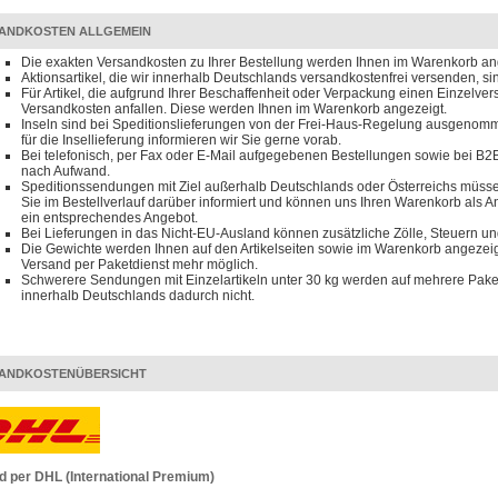
ANDKOSTEN ALLGEMEIN
Die exakten Versandkosten zu Ihrer Bestellung werden Ihnen im Warenkorb an
Aktionsartikel, die wir innerhalb Deutschlands versandkostenfrei versenden, s
Für Artikel, die aufgrund Ihrer Beschaffenheit oder Verpackung einen Einzelve
Versandkosten anfallen. Diese werden Ihnen im Warenkorb angezeigt.
Inseln sind bei Speditionslieferungen von der Frei-Haus-Regelung ausgenomm
für die Insellieferung informieren wir Sie gerne vorab.
Bei telefonisch, per Fax oder E-Mail aufgegebenen Bestellungen sowie bei B2B
nach Aufwand.
Speditionssendungen mit Ziel außerhalb Deutschlands oder Österreichs müssen
Sie im Bestellverlauf darüber informiert und können uns Ihren Warenkorb als 
ein entsprechendes Angebot.
Bei Lieferungen in das Nicht-EU-Ausland können zusätzliche Zölle, Steuern u
Die Gewichte werden Ihnen auf den Artikelseiten sowie im Warenkorb angezeigt
Versand per Paketdienst mehr möglich.
Schwerere Sendungen mit Einzelartikeln unter 30 kg werden auf mehrere Paket
innerhalb Deutschlands dadurch nicht.
ANDKOSTENÜBERSICHT
d per DHL (International Premium)