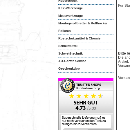
Hebetechnik
Für St
KFZ-Werkzeuge
Messwerkzeuge
Montagerollbretter & Rollhocker
Polieren
Rostschutzmittel & Chemie
Schleifmittel
Bitte b
Schweißtechnik
Die an
AU-Geräte Service
Artikel
Versan
Geschenktipp
Versan