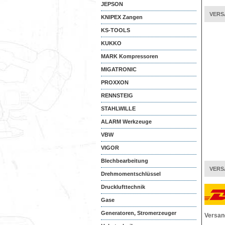
JEPSON
VERS
KNIPEX Zangen
KS-TOOLS
KUKKO
MARK Kompressoren
MIGATRONIC
PROXXON
RENNSTEIG
STAHLWILLE
ALARM Werkzeuge
VBW
VIGOR
Blechbearbeitung
VERS
Drehmomentschlüssel
Drucklufttechnik
Gase
Generatoren, Stromerzeuger
Versan