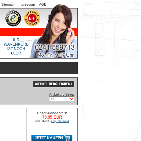
Sitemap
Impressum
AGB
IHR
WARENKORB
IST NOCH
LEER
Artikel pro Seite:
Unser Aktionspreis:
73,95 EUR
inkl. MwSt.
zzgl. Versand
JETZT KAUFEN