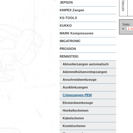
JEPSON
KNIPEX Zangen
KS-TOOLS
Seite:
KUKKO
MARK Kompressoren
MIGATRONIC
PROXXON
RENNSTEIG
Abisolierzangen automatisch
Aderendhülsencrimpzangen
Anschneidwerkzeuge
Ausklinkzangen
Crimpzangen PEW
Einsteckwerkzeuge
Henkellocheisen
Kabelscheren
Kombischeren