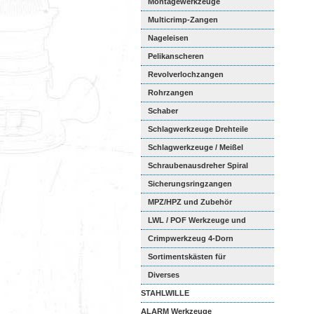
Montagewerkzeuge
Multicrimp-Zangen
Nageleisen
Pelikanscheren
Revolverlochzangen
Rohrzangen
Schaber
Schlagwerkzeuge Drehteile
Schlagwerkzeuge / Meißel
Schraubenausdreher Spiral
Sicherungsringzangen
MPZ/HPZ und Zubehör
LWL / POF Werkzeuge und
Zubehör
Crimpwerkzeug 4-Dorn
Sortimentskästen für
Aderendhül...
Diverses
STAHLWILLE
ALARM Werkzeuge