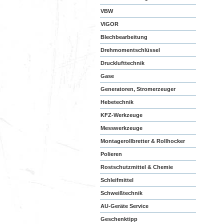
VBW
VIGOR
Blechbearbeitung
Drehmomentschlüssel
Drucklufttechnik
Gase
Generatoren, Stromerzeuger
Hebetechnik
KFZ-Werkzeuge
Messwerkzeuge
Montagerollbretter & Rollhocker
Polieren
Rostschutzmittel & Chemie
Schleifmittel
Schweißtechnik
AU-Geräte Service
Geschenktipp