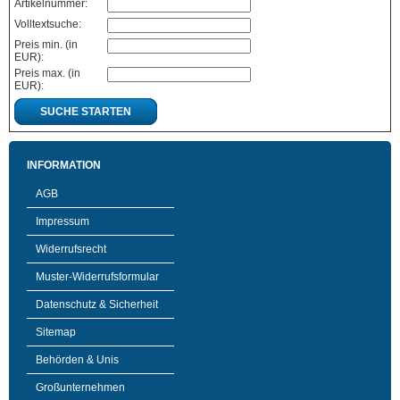
Artikelnummer:
Volltextsuche:
Preis min. (in
EUR):
Preis max. (in
EUR):
SUCHE STARTEN
INFORMATION
AGB
Impressum
Widerrufsrecht
Muster-Widerrufsformular
Datenschutz & Sicherheit
Sitemap
Behörden & Unis
Großunternehmen