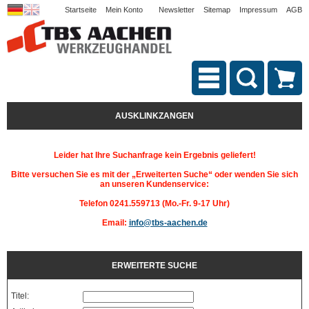
Startseite
Mein Konto
Newsletter
Sitemap
Impressum
AGB
AUSKLINKZANGEN
Leider hat Ihre Suchanfrage kein Ergebnis geliefert!
Bitte versuchen Sie es mit der „Erweiterten Suche“ oder wenden Sie sich
an unseren Kundenservice:
Telefon 0241.559713 (Mo.-Fr. 9-17 Uhr)
Email:
info@tbs-aachen.de
ERWEITERTE SUCHE
Titel: