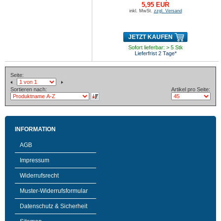
5,95 EUR
inkl. MwSt.
zzgl. Versand
JETZT KAUFEN
Sofort lieferbar: > 5 Stk
Lieferfrist 2 Tage*
Seite:
Sortieren nach:
Artikel pro Seite:
INFORMATION
AGB
Impressum
Widerrufsrecht
Muster-Widerrufsformular
Datenschutz & Sicherheit