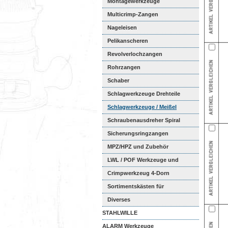
Montagewerkzeuge
Multicrimp-Zangen
Nageleisen
Pelikanscheren
Revolverlochzangen
Rohrzangen
Schaber
Schlagwerkzeuge Drehteile
Schlagwerkzeuge / Meißel
Schraubenausdreher Spiral
Sicherungsringzangen
MPZ/HPZ und Zubehör
LWL / POF Werkzeuge und
Zubehör
Crimpwerkzeug 4-Dorn
Sortimentskästen für
Aderendhül...
Diverses
STAHLWILLE
ALARM Werkzeuge