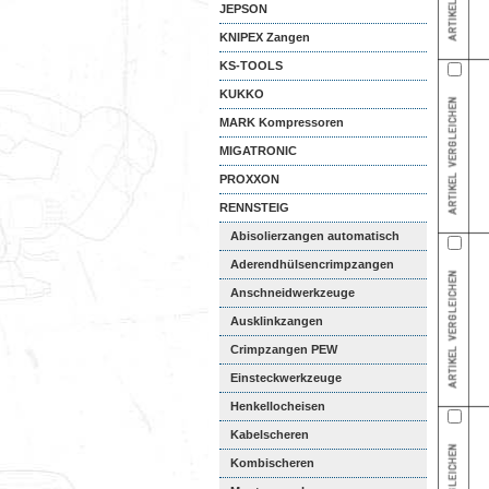
JEPSON
KNIPEX Zangen
KS-TOOLS
KUKKO
MARK Kompressoren
MIGATRONIC
PROXXON
RENNSTEIG
Abisolierzangen automatisch
Aderendhülsencrimpzangen
Anschneidwerkzeuge
Ausklinkzangen
Crimpzangen PEW
Einsteckwerkzeuge
Henkellocheisen
Kabelscheren
Kombischeren