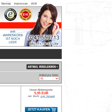
Sitemap
Impressum
AGB
IHR
WARENKORB
IST NOCH
LEER
Artikel pro Seite:
Unser Aktionspreis:
5,95 EUR
inkl. MwSt.
zzgl. Versand
JETZT KAUFEN