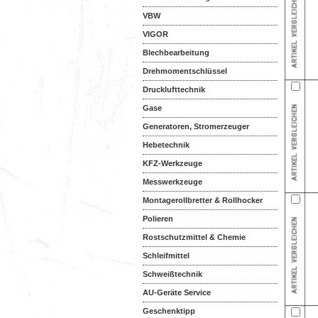
VBW
VIGOR
Blechbearbeitung
Drehmomentschlüssel
Drucklufttechnik
Gase
Generatoren, Stromerzeuger
Hebetechnik
KFZ-Werkzeuge
Messwerkzeuge
Montagerollbretter & Rollhocker
Polieren
Rostschutzmittel & Chemie
Schleifmittel
Schweißtechnik
AU-Geräte Service
Geschenktipp