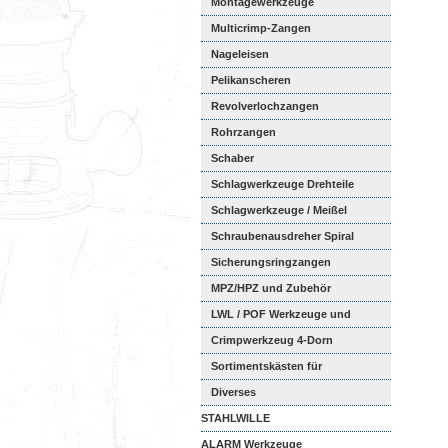
Montagewerkzeuge
Multicrimp-Zangen
Nageleisen
Pelikanscheren
Revolverlochzangen
Rohrzangen
Schaber
Schlagwerkzeuge Drehteile
Schlagwerkzeuge / Meißel
Schraubenausdreher Spiral
Sicherungsringzangen
MPZ/HPZ und Zubehör
LWL / POF Werkzeuge und
Zubehör
Crimpwerkzeug 4-Dorn
Sortimentskästen für
Aderendhül...
Diverses
STAHLWILLE
ALARM Werkzeuge