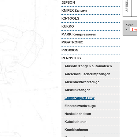
JEPSON
KNIPEX Zangen
KS-TOOLS
Seite:
KUKKO
MARK Kompressoren
MIGATRONIC
PROXXON
RENNSTEIG
Abisolierzangen automatisch
Aderendhülsencrimpzangen
Anschneidwerkzeuge
Ausklinkzangen
Crimpzangen PEW
Einsteckwerkzeuge
Henkellocheisen
Kabelscheren
Kombischeren