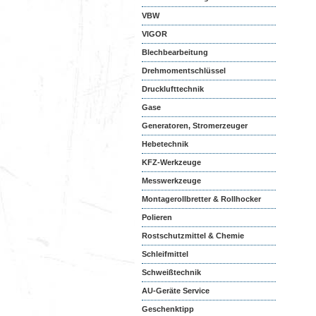
VBW
VIGOR
Blechbearbeitung
Drehmomentschlüssel
Drucklufttechnik
Gase
Generatoren, Stromerzeuger
Hebetechnik
KFZ-Werkzeuge
Messwerkzeuge
Montagerollbretter & Rollhocker
Polieren
Rostschutzmittel & Chemie
Schleifmittel
Schweißtechnik
AU-Geräte Service
Geschenktipp