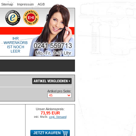
Sitemap
Impressum
AGB
IHR
WARENKORB
IST NOCH
LEER
Artikel pro Seite:
Unser Aktionspreis:
73,95 EUR
inkl. MwSt.
zzgl. Versand
JETZT KAUFEN