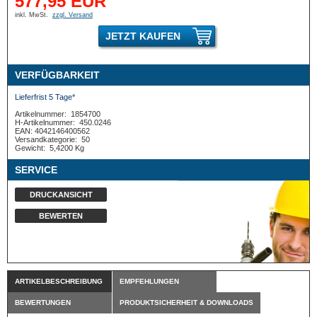
577,95 EUR
inkl. MwSt.
zzgl. Versand
JETZT KAUFEN
VERFÜGBARKEIT
Lieferfrist 5 Tage*
Artikelnummer:
1854700
H-Artikelnummer:
450.0246
EAN: 4042146400562
Versandkategorie:
50
Gewicht:
5,4200 Kg
SERVICE
DRUCKANSICHT
BEWERTEN
ARTIKELBESCHREIBUNG
EMPFEHLUNGEN
BEWERTUNGEN
PRODUKTSICHERHEIT & DOWNLOADS