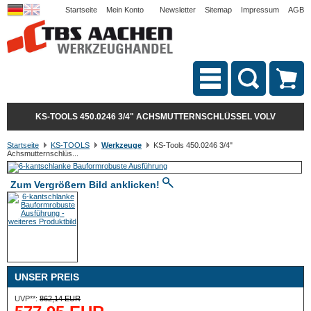
Startseite
Mein Konto
Newsletter
Sitemap
Impressum
AGB
KS-TOOLS 450.0246 3/4" ACHSMUTTERNSCHLÜSSEL VOLV
Startseite
KS-TOOLS
Werkzeuge
KS-Tools 450.0246 3/4"
Achsmutternschlüs...
Zum Vergrößern Bild anklicken!
UNSER PREIS
UVP**:
862,14 EUR