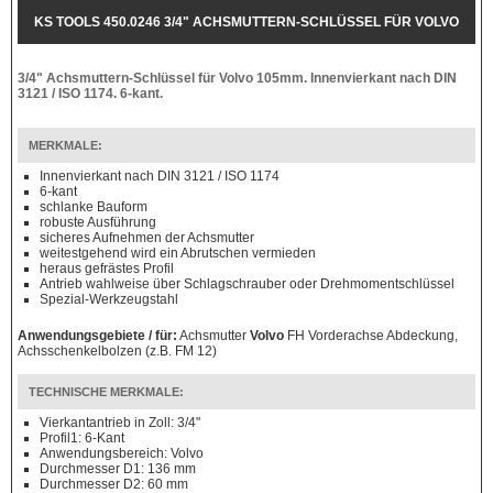
KS TOOLS 450.0246 3/4" ACHSMUTTERN-SCHLÜSSEL FÜR VOLVO
105MM
3/4" Achsmuttern-Schlüssel für Volvo 105mm. Innenvierkant nach DIN
3121 / ISO 1174. 6-kant.
MERKMALE:
Innenvierkant nach DIN 3121 / ISO 1174
6-kant
schlanke Bauform
robuste Ausführung
sicheres Aufnehmen der Achsmutter
weitestgehend wird ein Abrutschen vermieden
heraus gefrästes Profil
Antrieb wahlweise über Schlagschrauber oder Drehmomentschlüssel
Spezial-Werkzeugstahl
Anwendungsgebiete / für:
Achsmutter
Volvo
FH Vorderachse Abdeckung,
Achsschenkelbolzen (z.B. FM 12)
TECHNISCHE MERKMALE:
Vierkantantrieb in Zoll: 3/4"
Profil1: 6-Kant
Anwendungsbereich: Volvo
Durchmesser D1: 136 mm
Durchmesser D2: 60 mm