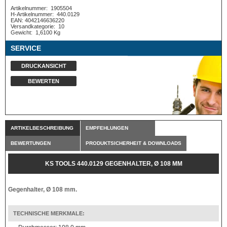
Artikelnummer:
1905504
H-Artikelnummer:
440.0129
EAN: 4042146636220
Versandkategorie:
10
Gewicht:
1,6100 Kg
SERVICE
DRUCKANSICHT
BEWERTEN
ARTIKELBESCHREIBUNG
EMPFEHLUNGEN
BEWERTUNGEN
PRODUKTSICHERHEIT & DOWNLOADS
KS TOOLS 440.0129 GEGENHALTER, Ø 108 MM
Gegenhalter, Ø 108 mm.
TECHNISCHE MERKMALE: