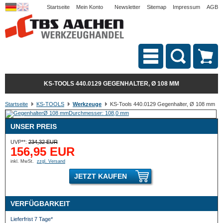
Startseite
Mein Konto
Newsletter
Sitemap
Impressum
AGB
KS-TOOLS 440.0129 GEGENHALTER, Ø 108 MM
Startseite
KS-TOOLS
Werkzeuge
KS-Tools 440.0129 Gegenhalter, Ø 108 mm
UNSER PREIS
UVP**:
234,32 EUR
156,95 EUR
inkl. MwSt.
zzgl. Versand
JETZT KAUFEN
VERFÜGBARKEIT
Lieferfrist 7 Tage*