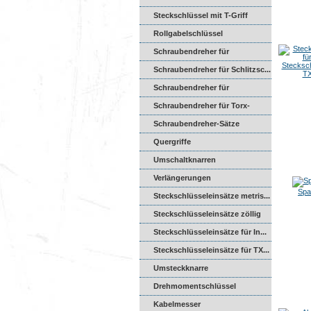
Schraubend...
Steckschlüssel mit T-Griff
Rollgabelschlüssel
Schraubendreher für
Stecksch
Innensech...
Schraubendreher für Schlitzsc...
TX
Schraubendreher für
Kreuzschl...
Schraubendreher für Torx-
Schr...
Schraubendreher-Sätze
Quergriffe
Umschaltknarren
Verlängerungen
Spa
Steckschlüsseleinsätze metris...
Steckschlüsseleinsätze zöllig
Steckschlüsseleinsätze für In...
Steckschlüsseleinsätze für TX...
Umsteckknarre
Drehmomentschlüssel
Kabelmesser