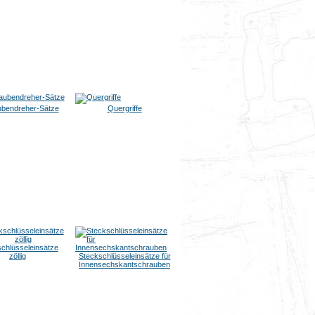
bendreher-Sätze
Quergriffe
chlüsseleinsätze
zöllig
Steckschlüsseleinsätze für
Innensechskantschrauben