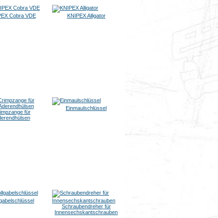
PEX Cobra VDE
KNIPEX Alligator
Einmaulschlüssel
impzange für
erendhülsen
gabelschlüssel
Schraubendreher für
Innensechskantschrauben