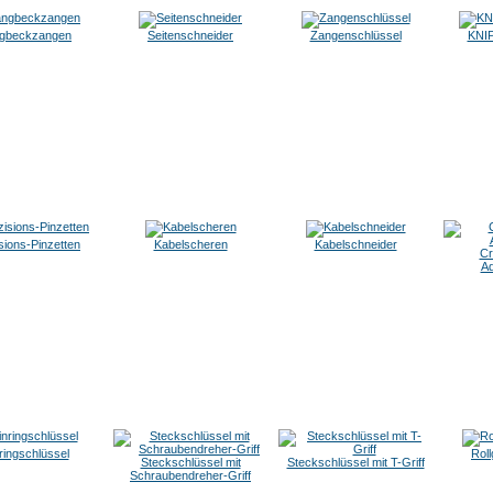
gbeckzangen
Seitenschneider
Zangenschlüssel
KNI
sions-Pinzetten
Kabelscheren
Kabelschneider
Cr
Ad
ringschlüssel
Roll
Steckschlüssel mit
Steckschlüssel mit T-Griff
Schraubendreher-Griff