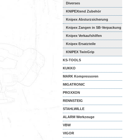
Werkzeugk...
Diverses
KNIPEXtend Zubehör
Knipex Absturzsicherung
Knipex Zangen in SB-Verpackung
Knipex Verkaufshilfen
Knipex Ersatzteile
KNIPEX TwinGrip
KS-TOOLS
KUKKO
MARK Kompressoren
MIGATRONIC
PROXXON
RENNSTEIG
STAHLWILLE
ALARM Werkzeuge
VBW
VIGOR