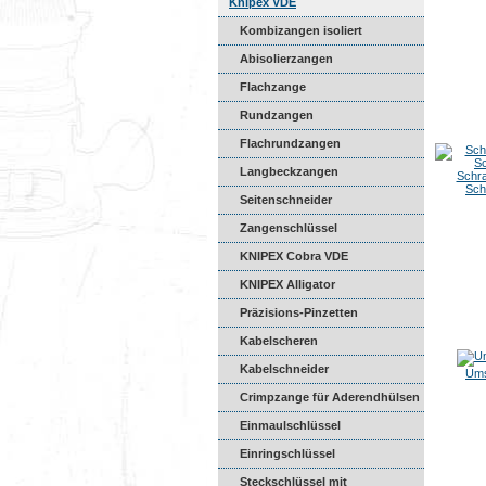
Kombischer...
Knipex VDE
Kombizangen isoliert
Abisolierzangen
Flachzange
Rundzangen
Flachrundzangen
Langbeckzangen
Schra
Sch
Seitenschneider
Zangenschlüssel
KNIPEX Cobra VDE
KNIPEX Alligator
Präzisions-Pinzetten
Kabelscheren
Kabelschneider
Ums
Crimpzange für Aderendhülsen
Einmaulschlüssel
Einringschlüssel
Steckschlüssel mit