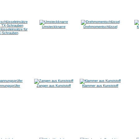
Umsteckknarre
Drehmomentschlüssel
K
lüsseleinsätze für
-Schrauben
nnungsprüfer
Zangen aus Kunststoff
Klammer aus Kunststoff