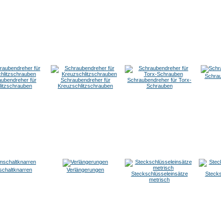
Schrau
ubendreher für
Schraubendreher für
Schraubendreher für Torx-
litzschrauben
Kreuzschlitzschrauben
Schrauben
chaltknarren
Verlängerungen
Steckschlüsseleinsätze
Stecks
metrisch