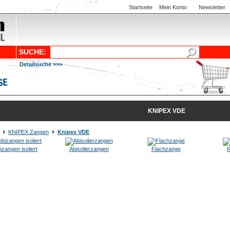
Startseite
Mein Konto
Newsletter
SUCHE:
Detailsuche >>>
KNIPEX VDE
KNIPEX Zangen
Knipex VDE
zangen isoliert
Abisolierzangen
Flachzange