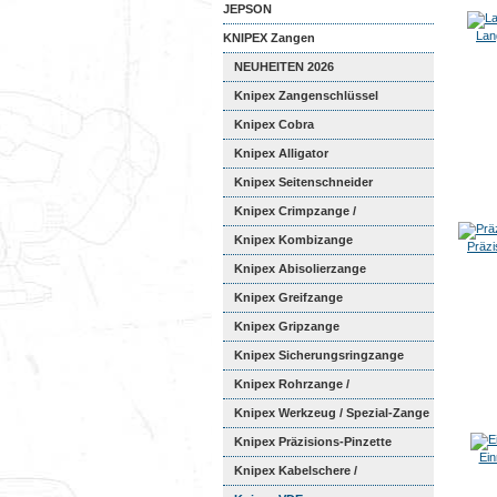
JEPSON
Lan
KNIPEX Zangen
NEUHEITEN 2026
Knipex Zangenschlüssel
Knipex Cobra
Knipex Alligator
Knipex Seitenschneider
Knipex Crimpzange /
Aderendhüls...
Knipex Kombizange
Präzi
Knipex Abisolierzange
Knipex Greifzange
Knipex Gripzange
Knipex Sicherungsringzange
Knipex Rohrzange /
Wasserpumpen...
Knipex Werkzeug / Spezial-Zange
Knipex Präzisions-Pinzette
Ein
Knipex Kabelschere /