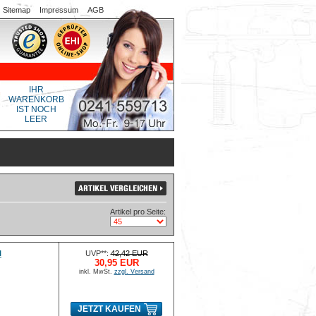
Sitemap
Impressum
AGB
IHR
WARENKORB
IST NOCH
LEER
Artikel pro Seite:
l
UVP**:
42,42 EUR
30,95 EUR
inkl. MwSt.
zzgl. Versand
JETZT KAUFEN