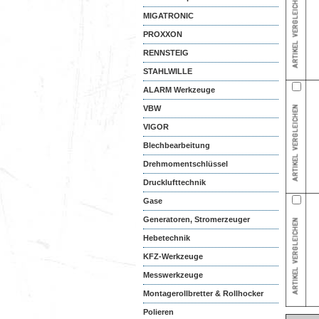
MIGATRONIC
PROXXON
RENNSTEIG
STAHLWILLE
ALARM Werkzeuge
VBW
VIGOR
Blechbearbeitung
Drehmomentschlüssel
Drucklufttechnik
Gase
Generatoren, Stromerzeuger
Hebetechnik
KFZ-Werkzeuge
Messwerkzeuge
Montagerollbretter & Rollhocker
Polieren