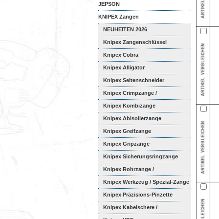
JEPSON
KNIPEX Zangen
NEUHEITEN 2026
Knipex Zangenschlüssel
Knipex Cobra
Knipex Alligator
Knipex Seitenschneider
Knipex Crimpzange /
Aderendhüls...
Knipex Kombizange
Knipex Abisolierzange
Knipex Greifzange
Knipex Gripzange
Knipex Sicherungsringzange
Knipex Rohrzange /
Wasserpumpen...
Knipex Werkzeug / Spezial-Zange
Knipex Präzisions-Pinzette
Knipex Kabelschere /