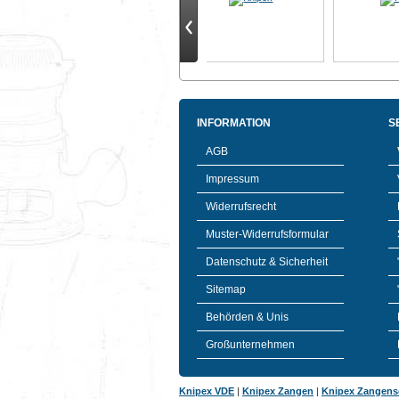
INFORMATION
S
AGB
Impressum
Widerrufsrecht
Muster-Widerrufsformular
Datenschutz & Sicherheit
Sitemap
Behörden & Unis
Großunternehmen
Knipex VDE
|
Knipex Zangen
|
Knipex Zangens