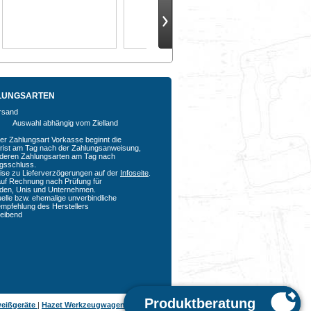
LUNGSARTEN
Auswahl abhängig vom Zielland
der Zahlungsart Vorkasse beginnt die
rfrist am Tag nach der Zahlungsanweisung,
nderen Zahlungsarten am Tag nach
agsschluss.
ise zu Lieferverzögerungen auf der
Infoseite
.
auf Rechnung nach Prüfung für
den, Unis und Unternehmen.
uelle bzw. ehemalige unverbindliche
empfehlung des Herstellers
bleibend
eißgeräte
|
Hazet Werkzeugwagen
|