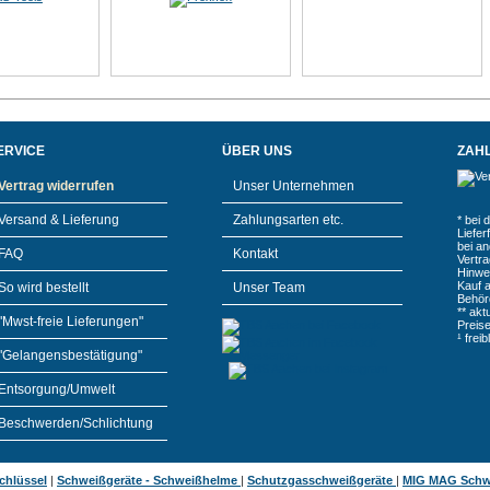
ERVICE
ÜBER UNS
ZAH
Vertrag widerrufen
Unser Unternehmen
Versand & Lieferung
Zahlungsarten etc.
* bei 
Liefe
bei a
FAQ
Kontakt
Vertr
Hinwe
Kauf 
So wird bestellt
Unser Team
Behör
** akt
"Mwst-freie Lieferungen"
Preis
¹ frei
"Gelangensbestätigung"
Entsorgung/Umwelt
Beschwerden/Schlichtung
chlüssel
|
Schweißgeräte - Schweißhelme
|
Schutzgasschweißgeräte
|
MIG MAG Schw