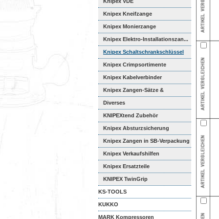
Kombischer...
Knipex VDE
Knipex Kneifzange
Knipex Monierzange
Knipex Elektro-Installationszan...
Knipex Schaltschrankschlüssel
Knipex Crimpsortimente
Knipex Kabelverbinder
Knipex Zangen-Sätze &
Werkzeugk...
Diverses
KNIPEXtend Zubehör
Knipex Absturzsicherung
Knipex Zangen in SB-Verpackung
Knipex Verkaufshilfen
Knipex Ersatzteile
KNIPEX TwinGrip
KS-TOOLS
KUKKO
MARK Kompressoren