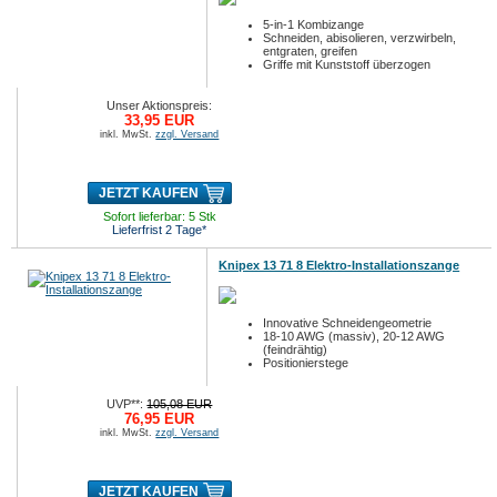
5-in-1 Kombizange
Schneiden, abisolieren, verzwirbeln,
entgraten, greifen
Griffe mit Kunststoff überzogen
Unser Aktionspreis:
33,95 EUR
inkl. MwSt.
zzgl. Versand
JETZT KAUFEN
Sofort lieferbar: 5 Stk
Lieferfrist 2 Tage*
Knipex 13 71 8 Elektro-Installationszange
Innovative Schneidengeometrie
18-10 AWG (massiv), 20-12 AWG
(feindrähtig)
Positionierstege
UVP**:
105,08 EUR
76,95 EUR
inkl. MwSt.
zzgl. Versand
JETZT KAUFEN