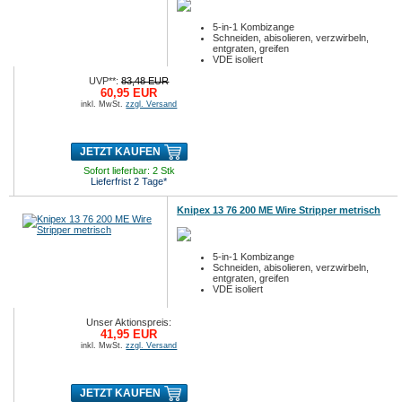
5-in-1 Kombizange
Schneiden, abisolieren, verzwirbeln,
entgraten, greifen
VDE isoliert
UVP**:
83,48 EUR
60,95 EUR
inkl. MwSt.
zzgl. Versand
JETZT KAUFEN
Sofort lieferbar: 2 Stk
Lieferfrist 2 Tage*
Knipex 13 76 200 ME Wire Stripper metrisch
5-in-1 Kombizange
Schneiden, abisolieren, verzwirbeln,
entgraten, greifen
VDE isoliert
Unser Aktionspreis:
41,95 EUR
inkl. MwSt.
zzgl. Versand
JETZT KAUFEN