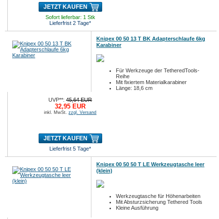
JETZT KAUFEN
Sofort lieferbar: 1 Stk
Lieferfrist 2 Tage*
Knipex 00 50 13 T BK Adapterschlaufe 6kg
Karabiner
Für Werkzeuge der TetheredTools-
Reihe
Mit fixiertem Materialkarabiner
Länge: 18,6 cm
UVP**:
45,64 EUR
32,95 EUR
inkl. MwSt.
zzgl. Versand
JETZT KAUFEN
Lieferfrist 5 Tage*
Knipex 00 50 50 T LE Werkzeugtasche leer
(klein)
Werkzeugtasche für Höhenarbeiten
Mit Absturzsicherung Tethered Tools
Kleine Ausführung