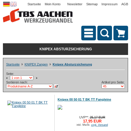
Startseite
Mein Konto
Newsletter
Sitemap
Impressum
AGB
KNIPEX ABSTURZSICHERUNG
Startseite
KNIPEX Zangen
Knipex Absturzsicherung
Seite:
Sortieren nach:
Artikel pro Seite:
Knipex 00 50 01 T BK TT Fangleine
UVP**:
25,17 EUR
17,95 EUR
inkl. MwSt.
zzgl. Versand