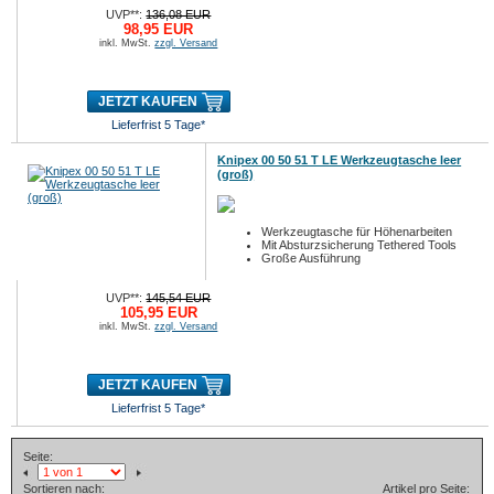
UVP**:
136,08 EUR
98,95 EUR
inkl. MwSt.
zzgl. Versand
JETZT KAUFEN
Lieferfrist 5 Tage*
Knipex 00 50 51 T LE Werkzeugtasche leer
(groß)
Werkzeugtasche für Höhenarbeiten
Mit Absturzsicherung Tethered Tools
Große Ausführung
UVP**:
145,54 EUR
105,95 EUR
inkl. MwSt.
zzgl. Versand
JETZT KAUFEN
Lieferfrist 5 Tage*
Seite:
Sortieren nach:
Artikel pro Seite: