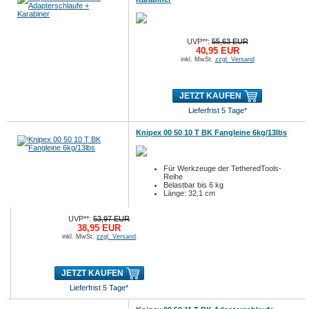
UVP**:
55,63 EUR
40,95 EUR
inkl. MwSt.
zzgl. Versand
JETZT KAUFEN
Lieferfrist 5 Tage*
Knipex 00 50 10 T BK Fangleine 6kg/13lbs
Für Werkzeuge der TetheredTools-
Reihe
Belastbar bis 6 kg
Länge: 32,1 cm
UVP**:
53,97 EUR
38,95 EUR
inkl. MwSt.
zzgl. Versand
JETZT KAUFEN
Lieferfrist 5 Tage*