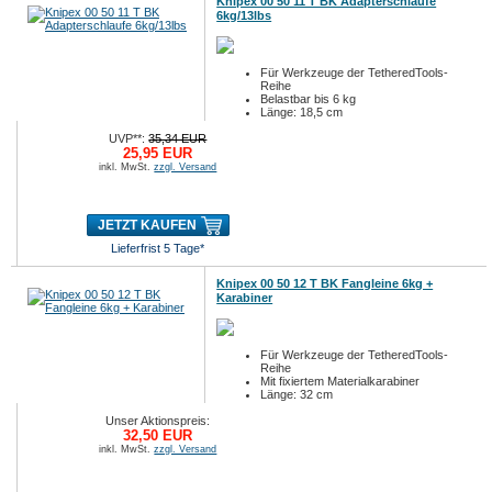
Knipex 00 50 11 T BK Adapterschlaufe
6kg/13lbs
Für Werkzeuge der TetheredTools-
Reihe
Belastbar bis 6 kg
Länge: 18,5 cm
UVP**:
35,34 EUR
25,95 EUR
inkl. MwSt.
zzgl. Versand
JETZT KAUFEN
Lieferfrist 5 Tage*
Knipex 00 50 12 T BK Fangleine 6kg +
Karabiner
Für Werkzeuge der TetheredTools-
Reihe
Mit fixiertem Materialkarabiner
Länge: 32 cm
Unser Aktionspreis:
32,50 EUR
inkl. MwSt.
zzgl. Versand