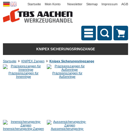
Startseite
Mein Konto
Newsletter
Sitemap
Impressum
AGB
KNIPEX SICHERUNGSRINGZANGE
Startseite
KNIPEX Zangen
Knipex Sicherungsringzange
Präzisionszangen für
Präzisionszangen für
Innenringe
Außenringe
Innensicherungsring-Zangen
Aussensicherungsring-