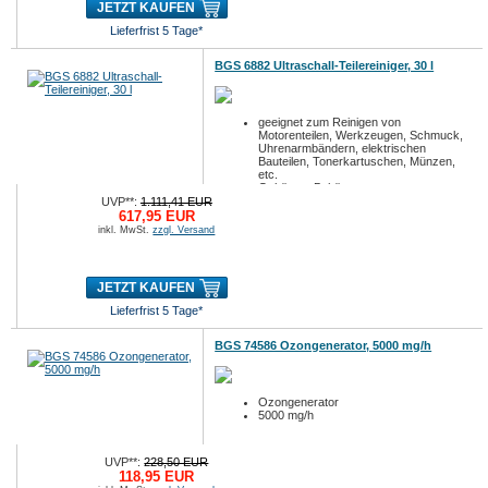
JETZT KAUFEN
Lieferfrist 5 Tage*
BGS 6882 Ultraschall-Teilereiniger, 30 l
geeignet zum Reinigen von
Motorenteilen, Werkzeugen, Schmuck,
Uhrenarmbändern, elektrischen
Bauteilen, Tonerkartuschen, Münzen,
etc.
Gehäuse, Behä...
UVP**:
1.111,41 EUR
617,95 EUR
inkl. MwSt.
zzgl. Versand
JETZT KAUFEN
Lieferfrist 5 Tage*
BGS 74586 Ozongenerator, 5000 mg/h
Ozongenerator
5000 mg/h
UVP**:
228,50 EUR
118,95 EUR