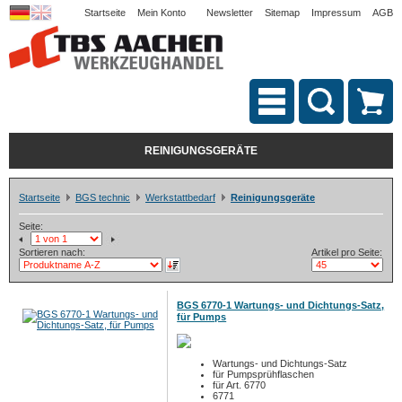
Startseite
Mein Konto
Newsletter
Sitemap
Impressum
AGB
REINIGUNGSGERÄTE
Startseite
BGS technic
Werkstattbedarf
Reinigungsgeräte
Seite:
Sortieren nach:
Artikel pro Seite:
BGS 6770-1 Wartungs- und Dichtungs-Satz,
für Pumps
Wartungs- und Dichtungs-Satz
für Pumpsprühflaschen
für Art. 6770
6771