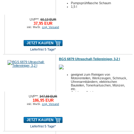
Pumpsprühflasche Schaum
1,5 l
UVP**:
60,13 EUR
37,95 EUR
inkl. MwSt.
zzgl. Versand
JETZT KAUFEN
Lieferfrist 5 Tage*
BGS 6879 Ultraschall-Teilereiniger, 3,2 l
geeignet zum Reinigen von
Motorenteilen, Werkzeugen, Schmuck,
Uhrenarmbändern, elektrischen
Bauteilen, Tonerkartuschen, Münzen,
etc.
Gehäuse, Behä...
UVP**:
347,69 EUR
186,95 EUR
inkl. MwSt.
zzgl. Versand
JETZT KAUFEN
Lieferfrist 5 Tage*