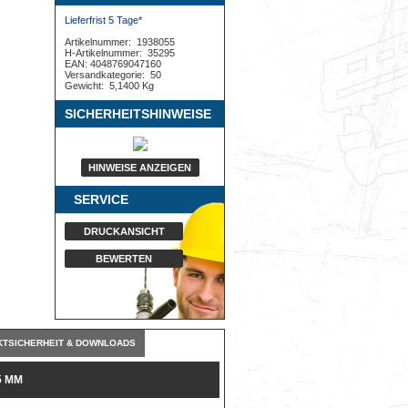
Lieferfrist 5 Tage*
Artikelnummer:
1938055
H-Artikelnummer:
35295
EAN: 4048769047160
Versandkategorie:
50
Gewicht:
5,1400 Kg
SICHERHEITSHINWEISE
HINWEISE ANZEIGEN
SERVICE
DRUCKANSICHT
BEWERTEN
TSICHERHEIT & DOWNLOADS
5 MM