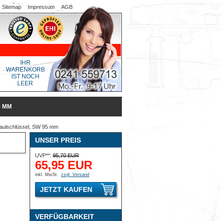
Sitemap
Impressum
AGB
IHR
WARENKORB
IST NOCH
LEER
5 MM
ulschlüssel, SW 95 mm
UNSER PREIS
UVP**:
95,70 EUR
65,95 EUR
inkl. MwSt.
zzgl. Versand
JETZT KAUFEN
VERFÜGBARKEIT