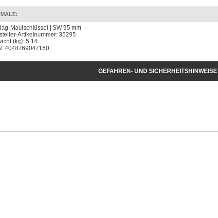
MALE:
lag-Maulschlüssel | SW 95 mm
steller-Artikelnummer: 35295
icht (kg): 5,14
: 4048769047160
GEFAHREN- UND SICHERHEITSHINWEISE