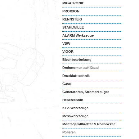
MIGATRONIC
PROXXON
RENNSTEIG
STAHLWILLE
ALARM Werkzeuge
VBW
VIGOR
Blechbearbeitung
Drehmomentschlüssel
Drucklufttechnik
Gase
Generatoren, Stromerzeuger
Hebetechnik
KFZ-Werkzeuge
Messwerkzeuge
Montagerollbretter & Rollhocker
Polieren