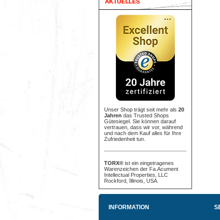
Unser Shop trägt seit mehr als
20
Jahren
das Trusted Shops
Gütesiegel. Sie können darauf
vertrauen, dass wir vor, während
und nach dem Kauf alles für Ihre
Zufriedenheit tun.
TORX®
ist ein eingetragenes
Warenzeichen der Fa.Acument
Intellectual Properties, LLC
Rockford, Illinois, USA.
INFORMATION
S