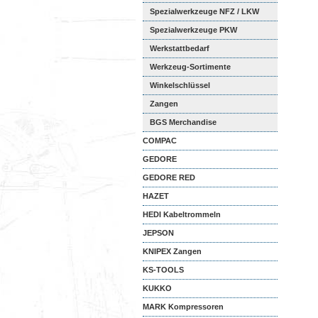
Spezialwerkzeuge NFZ / LKW
Spezialwerkzeuge PKW
Werkstattbedarf
Werkzeug-Sortimente
Winkelschlüssel
Zangen
BGS Merchandise
COMPAC
GEDORE
GEDORE RED
HAZET
HEDI Kabeltrommeln
JEPSON
KNIPEX Zangen
KS-TOOLS
KUKKO
MARK Kompressoren