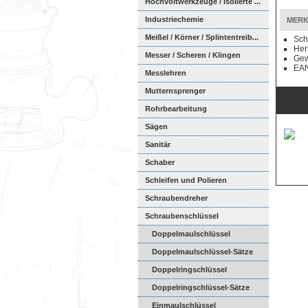
Hochvoltwerkzeuge / Isolierte ...
Industriechemie
MERK
Meißel / Körner / Splintentreib...
Sch
Her
Messer / Scheren / Klingen
Gew
EAN
Messlehren
Mutternsprenger
Rohrbearbeitung
Sägen
Sanitär
Schaber
Schleifen und Polieren
Schraubendreher
Schraubenschlüssel
Doppelmaulschlüssel
Doppelmaulschlüssel-Sätze
Doppelringschlüssel
Doppelringschlüssel-Sätze
Einmaulschlüssel