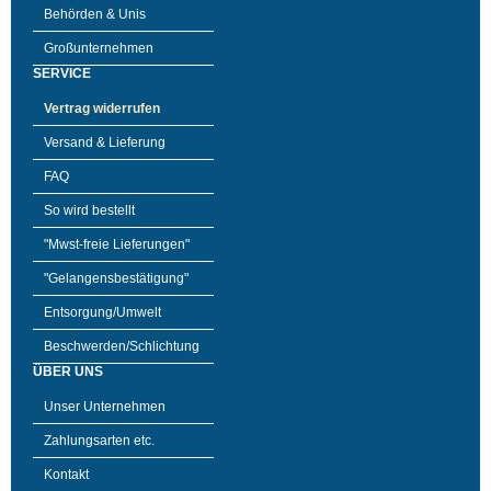
Behörden & Unis
Großunternehmen
SERVICE
Vertrag widerrufen
Versand & Lieferung
FAQ
So wird bestellt
"Mwst-freie Lieferungen"
"Gelangensbestätigung"
Entsorgung/Umwelt
Beschwerden/Schlichtung
ÜBER UNS
Unser Unternehmen
Zahlungsarten etc.
Kontakt