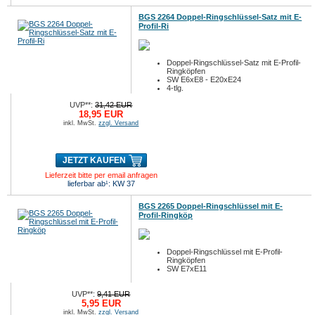
BGS 2264 Doppel-Ringschlüssel-Satz mit E-
Profil-Ri
Doppel-Ringschlüssel-Satz mit E-Profil-
Ringköpfen
SW E6xE8 - E20xE24
4-tlg.
UVP**:
31,42 EUR
18,95 EUR
inkl. MwSt.
zzgl. Versand
JETZT KAUFEN
Lieferzeit bitte per email anfragen
lieferbar ab¹: KW 37
BGS 2265 Doppel-Ringschlüssel mit E-
Profil-Ringköp
Doppel-Ringschlüssel mit E-Profil-
Ringköpfen
SW E7xE11
UVP**:
9,41 EUR
5,95 EUR
inkl. MwSt.
zzgl. Versand