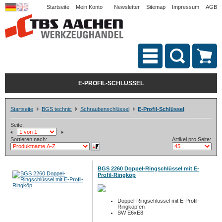
Startseite
Mein Konto
Newsletter
Sitemap
Impressum
AGB
E-PROFIL-SCHLÜSSEL
Startseite
BGS technic
Schraubenschlüssel
E-Profil-Schlüssel
Seite:
Sortieren nach:
Artikel pro Seite:
BGS 2260 Doppel-Ringschlüssel mit E-
Profil-Ringköp
Doppel-Ringschlüssel mit E-Profil-
Ringköpfen
SW E6xE8