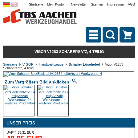
Startseite
Mein Konto
Newsletter
Sitemap
Impressum
AGB
VIGOR V1283 SCHABERSATZ, 4-TEILIG
Startseite
VIGOR
Handwerkzeuge
Schaber Lösehebel
Vigor V1283
Schabersatz, 4-teilig
Zum Vergrößern Bild anklicken!
UNSER PREIS
UVP**:
58,31 EUR