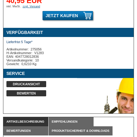
40,95 EUR
inkl. MwSt.
zzgl. Versand
JETZT KAUFEN
VERFÜGBARKEIT
Lieferfrist 5 Tage*
Artikelnummer:
275056
H-Artikelnummer:
V1283
EAN: 4047728012836
Versandkategorie:
10
Gewicht:
0,6210 Kg
SERVICE
DRUCKANSICHT
BEWERTEN
ARTIKELBESCHREIBUNG
EMPFEHLUNGEN
BEWERTUNGEN
PRODUKTSICHERHEIT & DOWNLOADS