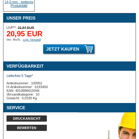
UNSER PREIS
UVP**:
31,84 EUR
20,95 EUR
inkl. MwSt.
zzgl. Versand
JETZT KAUFEN
VERFÜGBARKEIT
Lieferfrist 5 Tage*
Artikelnummer:
100952
H-Artikelnummer:
6193450
EAN: 4010886619346
Versandkategorie:
10
Gewicht:
0,0330 Kg
SERVICE
DRUCKANSICHT
BEWERTEN