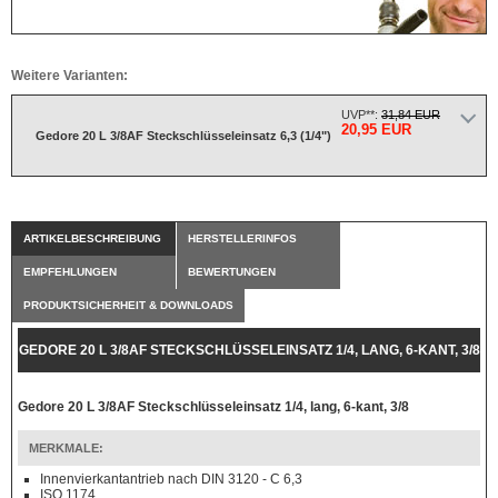
Weitere Varianten:
UVP**:
31,84 EUR
20,95 EUR
Gedore 20 L 3/8AF Steckschlüsseleinsatz 6,3 (1/4")
ARTIKELBESCHREIBUNG
HERSTELLERINFOS
EMPFEHLUNGEN
BEWERTUNGEN
PRODUKTSICHERHEIT & DOWNLOADS
GEDORE 20 L 3/8AF STECKSCHLÜSSELEINSATZ 1/4, LANG, 6-KANT, 3/8
Gedore 20 L 3/8AF Steckschlüsseleinsatz 1/4, lang, 6-kant, 3/8
MERKMALE:
Innenvierkantantrieb nach DIN 3120 - C 6,3
ISO 1174