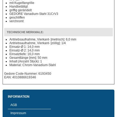
mit Kugelfangrille
Handbetätigt
griffig gerändelt
GEDORE Vanadium-Stahl 31CrV3
geschliffen
verchromt
TECHNISCHE MERKMALE:
Antriebsaufnahme, Vierkant- [metrisch]: 6,0 mm
Antriebsaufnahme, Vierkant- [zöllig]: 1/4
Einsatz-Ø 1: 14,0 mm
Einsatz-Ø 2: 14,0 mm
Einsatztiefe: 16,0 mm
Gesamtlänge [mm]: 50 mm
Inhalt (Anzahl Stück): 1
Material: Chrom-Vanadium-Stahl
Gedore Code-Nummer: 6193450
EAN: 4010886619346
INFORMATION
AGB
Impressum