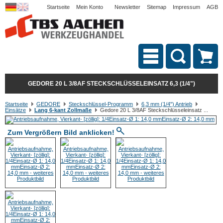
Startseite
Mein Konto
Newsletter
Sitemap
Impressum
AGB
GEDORE 20 L 3/8AF STECKSCHLÜSSELEINSATZ 6,3 (1/4")
Startseite
GEDORE
Steckschlüssel-Programm
6,3 mm (1/4") Antrieb
Einsätze
Lang 6-kant Zollmaße
Gedore 20 L 3/8AF Steckschlüsseleinsatz ...
Zum Vergrößern Bild anklicken!