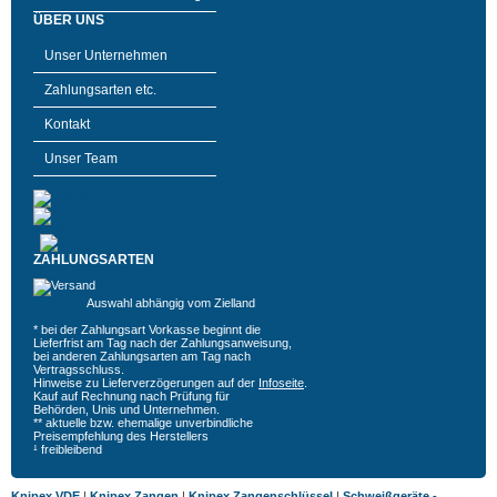
ÜBER UNS
Unser Unternehmen
Zahlungsarten etc.
Kontakt
Unser Team
ZAHLUNGSARTEN
Auswahl abhängig vom Zielland
* bei der Zahlungsart Vorkasse beginnt die
Lieferfrist am Tag nach der Zahlungsanweisung,
bei anderen Zahlungsarten am Tag nach
Vertragsschluss.
Hinweise zu Lieferverzögerungen auf der
Infoseite
.
Kauf auf Rechnung nach Prüfung für
Behörden, Unis und Unternehmen.
** aktuelle bzw. ehemalige unverbindliche
Preisempfehlung des Herstellers
¹ freibleibend
Knipex VDE
|
Knipex Zangen
|
Knipex Zangenschlüssel
|
Schweißgeräte -