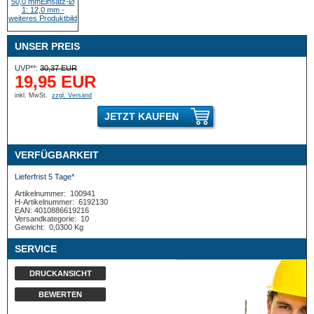
UNSER PREIS
UVP**:
30,37 EUR
19,95 EUR
inkl. MwSt.
zzgl. Versand
JETZT KAUFEN
VERFÜGBARKEIT
Lieferfrist 5 Tage*
Artikelnummer:
100941
H-Artikelnummer:
6192130
EAN: 4010886619216
Versandkategorie:
10
Gewicht:
0,0300 Kg
SERVICE
DRUCKANSICHT
BEWERTEN