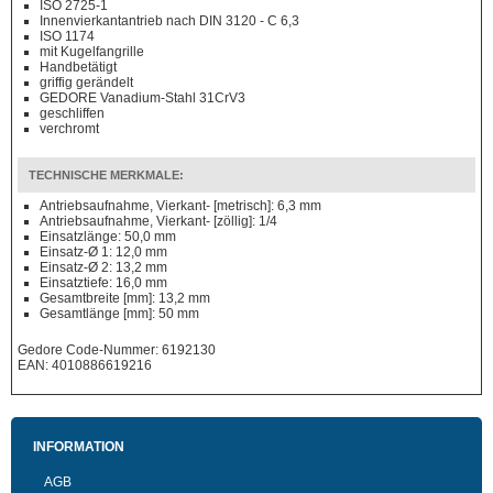
ISO 2725-1
Innenvierkantantrieb nach DIN 3120 - C 6,3
ISO 1174
mit Kugelfangrille
Handbetätigt
griffig gerändelt
GEDORE Vanadium-Stahl 31CrV3
geschliffen
verchromt
TECHNISCHE MERKMALE:
Antriebsaufnahme, Vierkant- [metrisch]: 6,3 mm
Antriebsaufnahme, Vierkant- [zöllig]: 1/4
Einsatzlänge: 50,0 mm
Einsatz-Ø 1: 12,0 mm
Einsatz-Ø 2: 13,2 mm
Einsatztiefe: 16,0 mm
Gesamtbreite [mm]: 13,2 mm
Gesamtlänge [mm]: 50 mm
Gedore Code-Nummer: 6192130
EAN: 4010886619216
INFORMATION
AGB