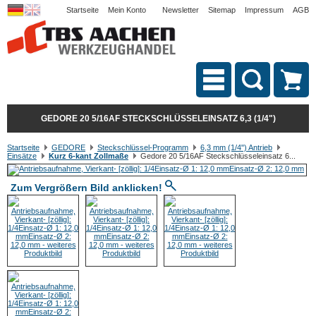
Startseite
Mein Konto
Newsletter
Sitemap
Impressum
AGB
GEDORE 20 5/16AF STECKSCHLÜSSELEINSATZ 6,3 (1/4")
Startseite
GEDORE
Steckschlüssel-Programm
6,3 mm (1/4") Antrieb
Einsätze
Kurz 6-kant Zollmaße
Gedore 20 5/16AF Steckschlüsseleinsatz 6...
Zum Vergrößern Bild anklicken!