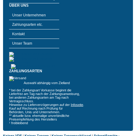
ÜBER UNS
Unser Unternehmen
Zahlungsarten etc.
Kontakt
Unser Team
ZAHLUNGSARTEN
Auswahl abhängig vom Zielland
* bei der Zahlungsart Vorkasse beginnt die
Lieferfrist am Tag nach der Zahlungsanweisung,
bei anderen Zahlungsarten am Tag nach
Vertragsschluss.
Hinweise zu Lieferverzögerungen auf der
Infoseite
.
Kauf auf Rechnung nach Prüfung für
Behörden, Unis und Unternehmen.
** aktuelle bzw. ehemalige unverbindliche
Preisempfehlung des Herstellers
¹ freibleibend
Knipex VDE
|
Knipex Zangen
|
Knipex Zangenschlüssel
|
Schweißgeräte -