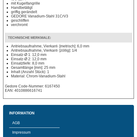
mit Kugelfangrille
Handbetätigt
griffig gerändelt
GEDORE Vanadium-Stahl 31CrV3
geschliffen
verchromt
TECHNISCHE MERKMALE:
Antriebsaufnahme, Vierkant- [metrisch]: 6,0 mm
Antriebsaufnahme, Vierkant- [zöllig]: 1/4
Einsatz-Ø 1: 12,0 mm
Einsatz-Ø 2: 12,0 mm
Einsatztiefe: 8,0 mm
Gesamtlänge [mm]: 25 mm
Inhalt (Anzahl Stück): 1
Material: Chrom-Vanadium-Stahl
Gedore Code-Nummer: 6167450
EAN: 4010886616741
INFORMATION
AGB
Impressum