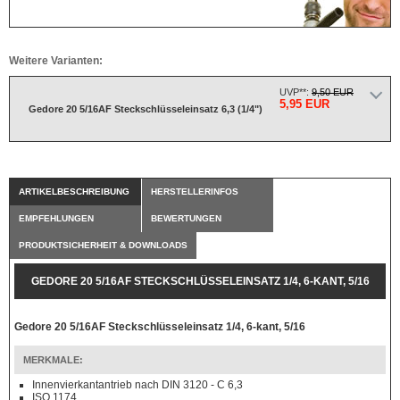
Weitere Varianten:
UVP**:
9,50 EUR
5,95 EUR
Gedore 20 5/16AF Steckschlüsseleinsatz 6,3 (1/4")
ARTIKELBESCHREIBUNG
HERSTELLERINFOS
EMPFEHLUNGEN
BEWERTUNGEN
PRODUKTSICHERHEIT & DOWNLOADS
GEDORE 20 5/16AF STECKSCHLÜSSELEINSATZ 1/4, 6-KANT, 5/16
Gedore 20 5/16AF Steckschlüsseleinsatz 1/4, 6-kant, 5/16
MERKMALE:
Innenvierkantantrieb nach DIN 3120 - C 6,3
ISO 1174