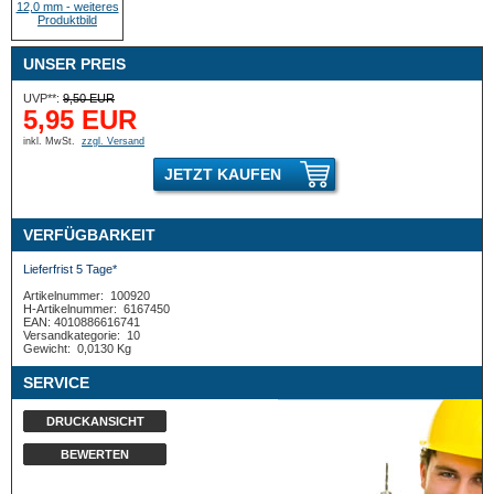
UNSER PREIS
UVP**:
9,50 EUR
5,95 EUR
inkl. MwSt.
zzgl. Versand
JETZT KAUFEN
VERFÜGBARKEIT
Lieferfrist 5 Tage*
Artikelnummer:
100920
H-Artikelnummer:
6167450
EAN: 4010886616741
Versandkategorie:
10
Gewicht:
0,0130 Kg
SERVICE
DRUCKANSICHT
BEWERTEN