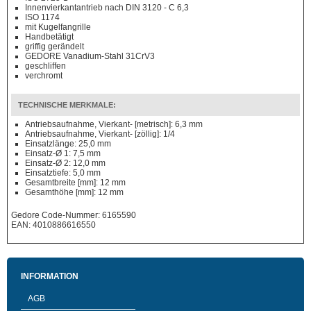
Innenvierkantantrieb nach DIN 3120 - C 6,3
ISO 1174
mit Kugelfangrille
Handbetätigt
griffig gerändelt
GEDORE Vanadium-Stahl 31CrV3
geschliffen
verchromt
TECHNISCHE MERKMALE:
Antriebsaufnahme, Vierkant- [metrisch]: 6,3 mm
Antriebsaufnahme, Vierkant- [zöllig]: 1/4
Einsatzlänge: 25,0 mm
Einsatz-Ø 1: 7,5 mm
Einsatz-Ø 2: 12,0 mm
Einsatztiefe: 5,0 mm
Gesamtbreite [mm]: 12 mm
Gesamthöhe [mm]: 12 mm
Gedore Code-Nummer: 6165590
EAN: 4010886616550
INFORMATION
AGB