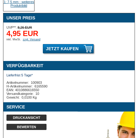
UNSER PREIS
UVP**:
8,26 EUR
4,95 EUR
inkl. MwSt.
zzgl. Versand
JETZT KAUFEN
VERFÜGBARKEIT
Lieferfrist 5 Tage*
Artikelnummer:
100903
H-Artikelnummer:
6165590
EAN: 4010886616550
Versandkategorie:
10
Gewicht:
0,0100 Kg
SERVICE
DRUCKANSICHT
BEWERTEN