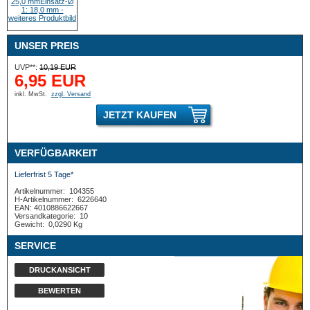
UNSER PREIS
UVP**:
10,19 EUR
6,95 EUR
inkl. MwSt.
zzgl. Versand
JETZT KAUFEN
VERFÜGBARKEIT
Lieferfrist 5 Tage*
Artikelnummer:
104355
H-Artikelnummer:
6226640
EAN: 4010886622667
Versandkategorie:
10
Gewicht:
0,0290 Kg
SERVICE
DRUCKANSICHT
BEWERTEN