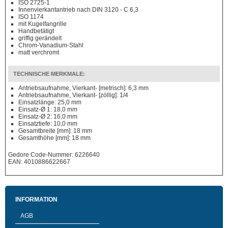
ISO 2725-1
Innenvierkantantrieb nach DIN 3120 - C 6,3
ISO 1174
mit Kugelfangrille
Handbetätigt
griffig gerändelt
Chrom-Vanadium-Stahl
matt verchromt
TECHNISCHE MERKMALE:
Antriebsaufnahme, Vierkant- [metrisch]: 6,3 mm
Antriebsaufnahme, Vierkant- [zöllig]: 1/4
Einsatzlänge: 25,0 mm
Einsatz-Ø 1: 18,0 mm
Einsatz-Ø 2: 16,0 mm
Einsatztiefe: 10,0 mm
Gesamtbreite [mm]: 18 mm
Gesamthöhe [mm]: 18 mm
Gedore Code-Nummer: 6226640
EAN: 4010886622667
INFORMATION
AGB