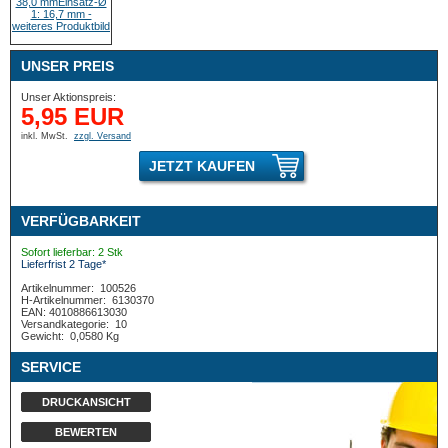
UNSER PREIS
Unser Aktionspreis:
5,95 EUR
inkl. MwSt.
zzgl. Versand
JETZT KAUFEN
VERFÜGBARKEIT
Sofort lieferbar: 2 Stk
Lieferfrist 2 Tage*
Artikelnummer:
100526
H-Artikelnummer:
6130370
EAN: 4010886613030
Versandkategorie:
10
Gewicht:
0,0580 Kg
SERVICE
DRUCKANSICHT
BEWERTEN