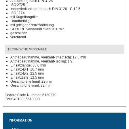
Ausführung nach DIN 3124
ISO 2725-1
Innenvierkantantrieb nach DIN 3120 - C 12,5
ISO 1174
mit Kugelfangrille
Handbetätigt
mit griffiger Kreuzrändelung
GEDORE Vanadium-Stahl 31CrV3
geschliffen
verchromt
TECHNISCHE MERKMALE:
Antriebsaufnahme, Vierkant- [metrisch]: 12,5 mm
Antriebsaufnahme, Vierkant- [zöllig]: 1/2
Einsatzlänge: 38,0 mm
Einsatz-Ø 1: 16,7 mm
Einsatz-Ø 2: 22,5 mm
Einsatztiefe: 12,5 mm
Gesamtbreite [mm]: 22 mm
Gesamthöhe [mm]: 22 mm
Gedore Code-Nummer: 6130370
EAN: 4010886613030
INFORMATION